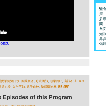
醫
癌
多
菌
自
光
鼻
傷
cjQECU
睡覺單側流口水
,
胸悶胸痛
,
呼吸困難
,
頭暈目眩
,
言語不清
,
高血
動脈血栓
,
久坐不動
,
電子血栓
,
微循環治療
,
BEMER
isodes of this Program