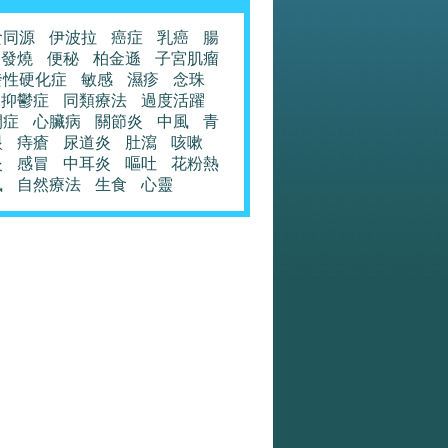
食同源
伊波拉
癌症
乳癌
腸
發燒
便秘
柏金遜
子宮肌瘤
發性硬化症
敏感
濕疹
念珠
抑鬱症
同類療法
過度活躍
閉症
心臟病
關節炎
中風
青
眼
痔瘡
尿道炎
肚瀉
咳嗽
炎
感冒
中耳炎
嘔吐
花粉熱
風
自然療法
生食
心靈