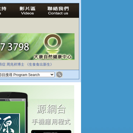
癌症
周兆祥博士
《生食食出新生》