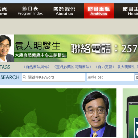
法治社會並不等同公正社會
自家教育合法化-推動多元化教育，全民學卷制
《自然療法與你》
《靈丹妙藥的同類療法》
《自力更新》
袁大明醫生