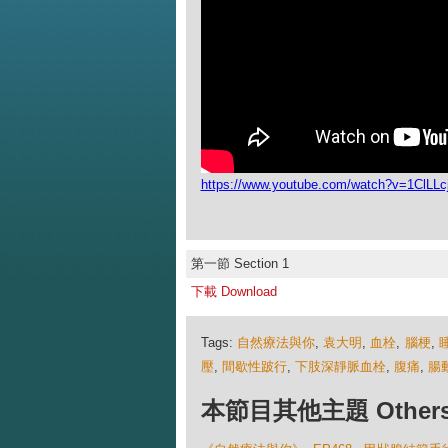
https://www.youtube.com/watch?v=1ClLL
第一節 Section 1
下載 Download
Tags:
自然療法與你
,
袁大明
,
血栓
,
腦梗
,
壓
,
間歇性跛行
,
下肢深靜脈血栓
,
腹痛
,
腸
本節目其他主題 Others Ep