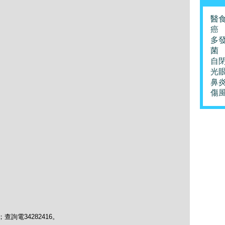
醫
癌
多
菌
自
光
鼻
傷
chau；查詢電34282416。