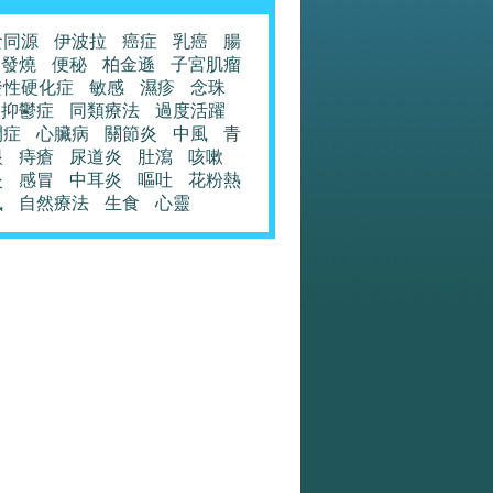
食同源
伊波拉
癌症
乳癌
腸
發燒
便秘
柏金遜
子宮肌瘤
發性硬化症
敏感
濕疹
念珠
抑鬱症
同類療法
過度活躍
閉症
心臟病
關節炎
中風
青
眼
痔瘡
尿道炎
肚瀉
咳嗽
炎
感冒
中耳炎
嘔吐
花粉熱
風
自然療法
生食
心靈