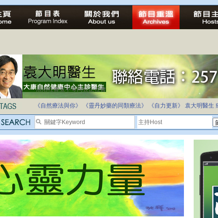
法治社會並不等同公正社會
自家教育合法化-推動多元化教育，全民學卷制
《自然療法與你》
《靈丹妙藥的同類療法》
《自力更新》
袁大明醫生