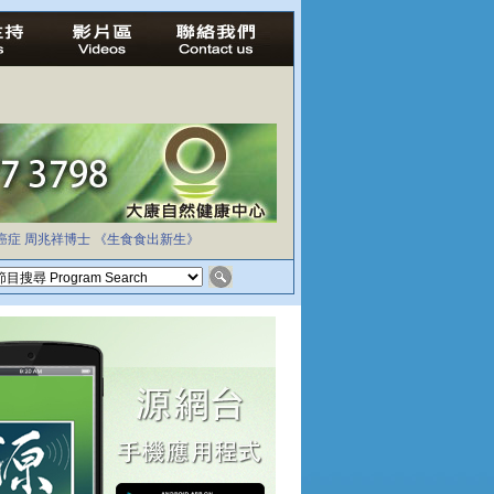
癌症
周兆祥博士
《生食食出新生》