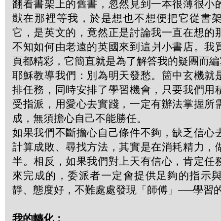
翻看書架上的舊書，忽然見到一本很薄很小
獃在那裡等我，於是想也不想便把它從書
它，是英文的，竟然正是討論我一直在想的
不知如何由老遠的英國來到這爿小書店。我
頁都精彩，它簡直就是為了解答我的疑團而編
耶穌教導我們：別為明天發愁。箇中玄機就
排任務，同時安排了學習機會，只要我們用
受指派，用愛心去實踐，一定有辦法掌握所
成，無須擔心自己不能勝任。
如果我們不斷擔心自己條件不夠，缺乏信心
計算成敗、尋找方法，其實是在消耗精力，
半。相反，如果我們對上天有信心，肯定任
來完成的，委派者一定會提供足夠的指示
靜、態度好，不難處處發現「師傅」──學習
我的轉化：