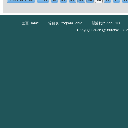
主頁 Home
節目表 Program Table
關於我們 About us
Copyright 2026 @sourcewadio.