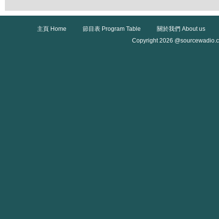
主頁 Home
節目表 Program Table
關於我們 About us
Copyright 2026 @sourcewadio.