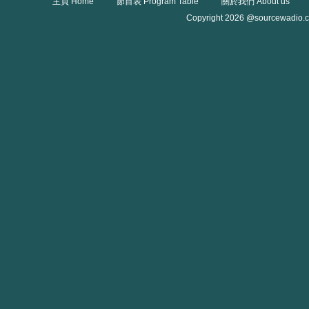
主頁 Home
節目表 Program Table
關於我們 About us
Copyright 2026 @sourcewadio.