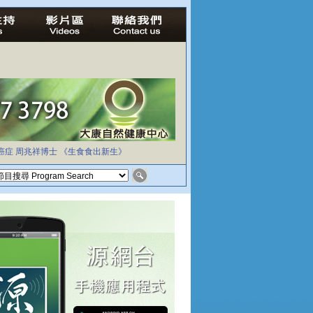
癌症
周兆祥博士
《生食食出新生》