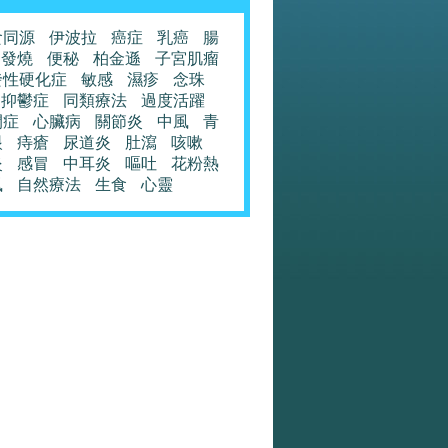
食同源
伊波拉
癌症
乳癌
腸
發燒
便秘
柏金遜
子宮肌瘤
發性硬化症
敏感
濕疹
念珠
抑鬱症
同類療法
過度活躍
閉症
心臟病
關節炎
中風
青
眼
痔瘡
尿道炎
肚瀉
咳嗽
炎
感冒
中耳炎
嘔吐
花粉熱
風
自然療法
生食
心靈