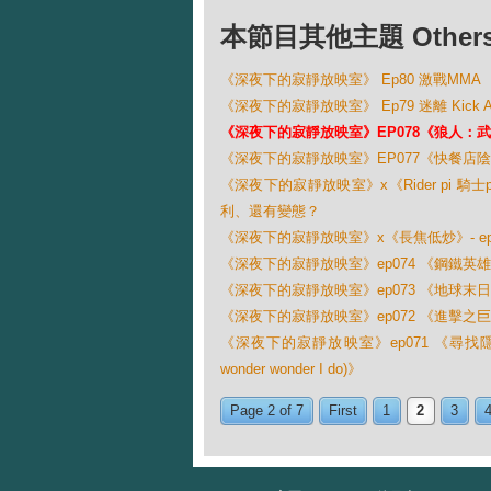
本節目其他主題 Others Ep
《深夜下的寂靜放映室》 Ep80 激戰MMA
《深夜下的寂靜放映室》 Ep79 迷離 Kick 
《深夜下的寂靜放映室》EP078《狼人：武士之戰(
《深夜下的寂靜放映室》EP077《快餐店陰質事件 (
《深夜下的寂靜放映室》x《Rider pi 騎士pi
利、還有變態？
《深夜下的寂靜放映室》x《長焦低炒》- ep075 
《深夜下的寂靜放映室》ep074 《鋼鐵英雄(Man of Ste
《深夜下的寂靜放映室》ep073 《地球末日戰 (W
《深夜下的寂靜放映室》ep072 《進擊之巨人 (At
《深夜下的寂靜放映室》ep071 《尋找隱世巨聲(Se
wonder wonder I do)》
Page 2 of 7
First
1
2
3