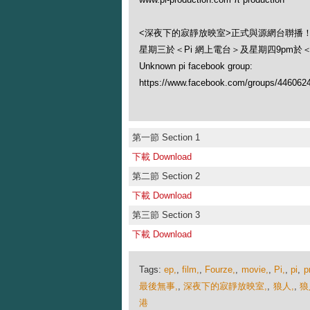
<深夜下的寂靜放映室>正式與源網台聨播
星期三於＜Pi 網上電台＞及星期四9pm於
Unknown pi facebook group:
https://www.facebook.com/groups/446062
第一節 Section 1
下載 Download
第二節 Section 2
下載 Download
第三節 Section 3
下載 Download
Tags:
ep,
,
film,
,
Fourze,
,
movie,
,
Pi,
,
pi
,
p
最後無事,
,
深夜下的寂靜放映室,
,
狼人,
,
狼
港