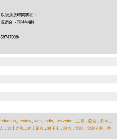
！以後播放時間將在：
＜源網台＞同時聯播!
458747008/
roduction,
,
review,
,
web
,
radio,
,
wolveine,
,
主持,
,
亞吉,
,
劇本,
,
人：武士之戰,
,
網上電台,
,
蠍子王,
,
阿吉,
,
電影,
,
電影分析,
,
香