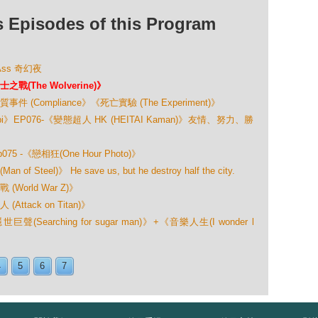
isodes of this Program
Ass 奇幻夜
The Wolverine)》
Compliance》《死亡實驗 (The Experiment)》
》EP076-《變態超人 HK (HEITAI Kaman)》友情、努力、勝
-《戀相狂(One Hour Photo)》
el)》 He save us, but he destroy half the city.
orld War Z)》
tack on Titan)》
arching for sugar man)》+《音樂人生(I wonder l
4
5
6
7