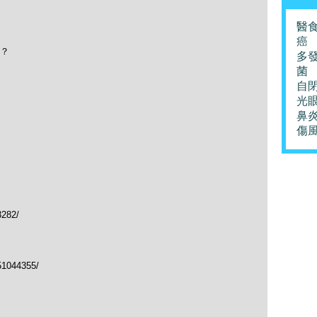
醫
癌
？
多
菌
自
光
鼻
傷
3282/
51044355/