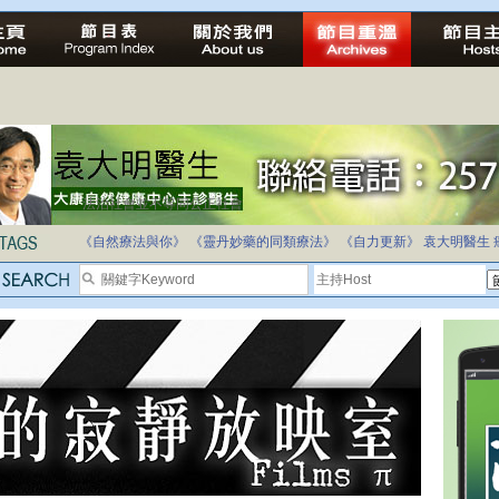
法治社會並不等同公正社會
自家教育合法化-推動多元化教育，全民學卷制
《自然療法與你》
《靈丹妙藥的同類療法》
《自力更新》
袁大明醫生