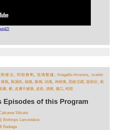
ot4ZI
順勢療法
,
同類療劑
,
琉璃繁縷
,
Anagallis-Arvensis
,
scarlet-
,
痛風
,
風濕病
,
抽搐
,
癲癇
,
頭痛
,
神經痛
,
思維活躍
,
疑病症
,
歇
痕癢
,
癬
,
皮膚不健康
,
皮疹
,
潰瘍
,
傷口
,
蛇咬
isodes of this Program
rea Silicata
hrops Lanceolatus
Badiaga