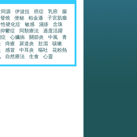
食同源
伊波拉
癌症
乳癌
腸
發燒
便秘
柏金遜
子宮肌瘤
發性硬化症
敏感
濕疹
念珠
抑鬱症
同類療法
過度活躍
閉症
心臟病
關節炎
中風
青
眼
痔瘡
尿道炎
肚瀉
咳嗽
炎
感冒
中耳炎
嘔吐
花粉熱
風
自然療法
生食
心靈