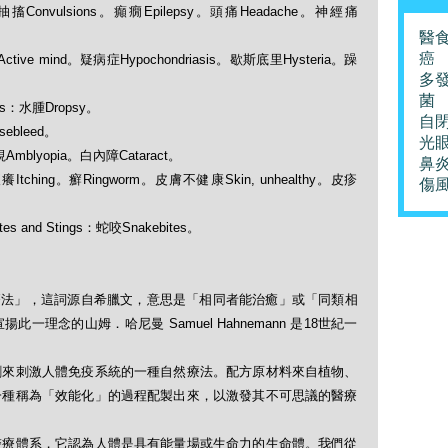
s：抽搐Convulsions。癲癇Epilepsy。頭痛Headache。神經痛
醫
癌
躍Active mind。疑病症Hypochondriasis。歇斯底里Hysteria。躁
多
菌
ers：水腫Dropsy。
自
ebleed。
光
弱視Amblyopia。白內障Cataract。
鼻
：痕癢Itching。癬Ringworm。皮膚不健康Skin, unhealthy。皮疹
傷
es and Stings：蛇咬Snakebites。
「順勢療法」，這詞源自希臘文，意思是「相同者能治癒」或「同類相
理念的山姆．哈尼曼 Samuel Hahnemann 是18世紀一
劑來刺激人體免疫系統的一種自然療法。配方原材料來自植物、
一種稱為「效能化」的過程配製出來，以激發其不可思議的醫療
醫療體系，它認為人體是具有能量場或生命力的生命體。我們從