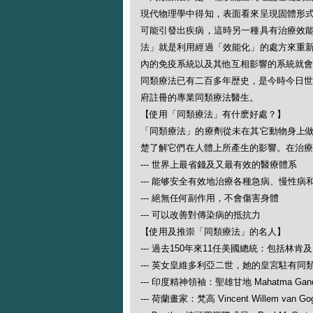
現代物理學中得知，表面看來呈現固體形
可能引發出疾病，這時另一種具有治療效
法」就是利用經過「效能化」的處方來重
內的免疫系統以及其他互相影響的系統就會
同類療法已有二百多年歴史，是今時今日世
府註冊的專業同類療法醫生。
【使用「同類療法」有什麽好處？】
「同類療法」的療劑從未在其它動物身上
楚了解它們在人體上所產生的影響。在治療
--- 世界上最省錢及又最有效的醫療體系
--- 能够安全有效地治療各種急病、慢性病
--- 絕無任何副作用，不會傷害身體
--- 可以改善對傳染病的抵抗力
【使用及推崇「同類療法」的名人】
--- 過去150年來11任美國總統：包括林肯
--- 英女皇維多利亞二世，她的皇宮駐有同
--- 印度精神領袖：聖雄甘地 Mahatma Gand
--- 荷蘭畫家：梵高 Vincent Willem van Go