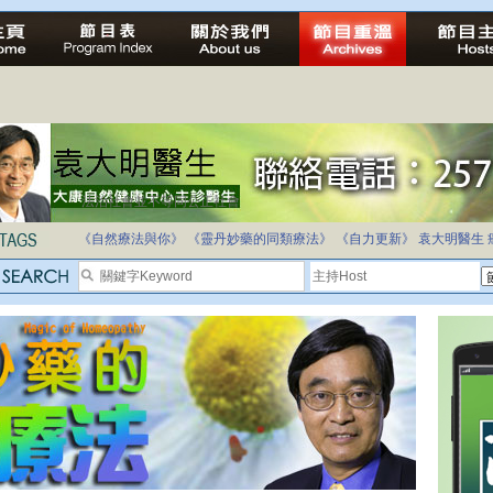
法治社會並不等同公正社會
自家教育合法化-推動多元化教育，全民學卷制
《自然療法與你》
《靈丹妙藥的同類療法》
《自力更新》
袁大明醫生