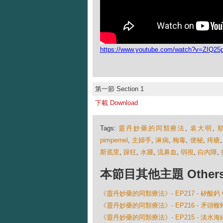
https://www.youtube.com/watch?v=ZIQ25p
第一節 Section 1
下載 Download
Tags:
靈丹妙藥的同類療法
,
袁大明
,
pimpernel
,
主婦手
,
淋病
,
梅毒
,
便秘
,
痔瘡
斯底里
,
躁狂
,
水腫
,
流鼻血
,
弱視
,
白內障
,
本節目其他主題 Others Ep
《靈丹妙藥的同類療法》- EP217 - 矽酸鈣 Calca
《靈丹妙藥的同類療法》- EP216 - 矛頭蝮蛇 Bot
《靈丹妙藥的同類療法》- EP215 - 淡水海綿 