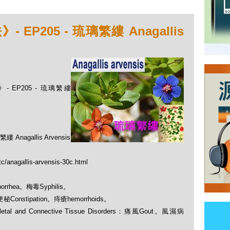
P205 - 琉璃繁縷 Anagallis
 EP205 - 琉璃繁縷
gallis Arvensis
c/anagallis-arvensis-30c.html
orrhea。梅毒Syphilis。
：便秘Constipation。痔瘡hemorrhoids。
 and Connective Tissue Disorders：痛風Gout。風濕病