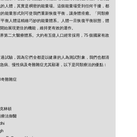
式的人體，其實是稠密的能量場。這個能量場受到任何干擾，都
能的能量形式則可使我們重新恢復平衡，讓身體痊癒。「同類療
新平衡人體這精緻巧妙的能量體系。人體一旦恢復平衡狀態，體
開始展現更佳的機能，維持更有效的運作。
界第二大醫療體系。大約有五億人口經常採用，75 個國家有政
做過試驗，因為它們全都是以健康的人為測試對象，我們也都清
急病、慢性病及奇難雜症尤其顯著，以下是同類療法的優點︰
和奇難雜症
及克林頓
類療法御醫
hi
gh