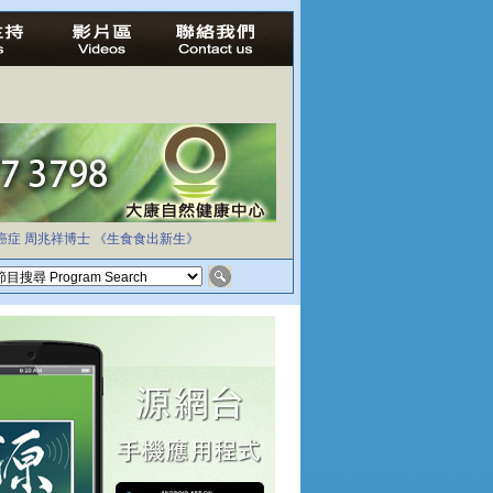
癌症
周兆祥博士
《生食食出新生》