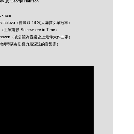
 及 George Harrison
ckham
avratilova（曾奪取 18 次大滿貫女單冠軍）
（主演電影 Somewhere in Time）
 Beethoven（被公認為音樂史上最偉大作曲家）
opin（對鋼琴演奏影響力最深遠的音樂家）