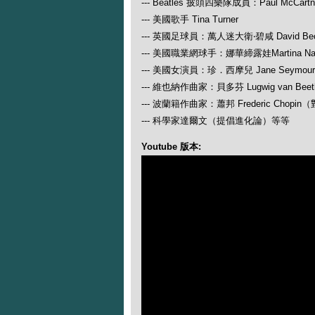
--- Beatles 披頭四樂隊成員：Paul McCartney
--- 美國歌手 Tina Turner
--- 英國足球員：萬人迷大衛‧碧咸 David Be
--- 美國職業網球手：娜華締露娃Martina N
--- 美國女演員：珍．西摩兒 Jane Seymour
--- 維也納作曲家：貝多芬 Lugwig van
--- 波蘭籍作曲家：蕭邦 Frederic Ch
--- 科學家達爾文（提倡進化論）等等
Youtube 版本: