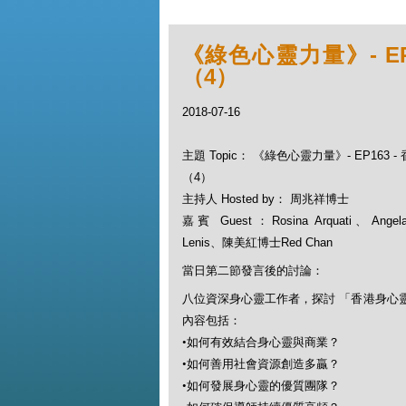
《綠色心靈力量》- E
（4）
2018-07-16
主題 Topic： 《綠色心靈力量》- EP163
（4）
主持人 Hosted by： 周兆祥博士
嘉賓 Guest：Rosina Arquati、Angela
Lenis、陳美紅博士Red Chan
當日第二節發言後的討論：
八位資深身心靈工作者，探討 「香港身心
內容包括：
•
如何有效結合身心靈與商業？
•
如何善用社會資源創造多贏？
•
如何發展身心靈的優質團隊？