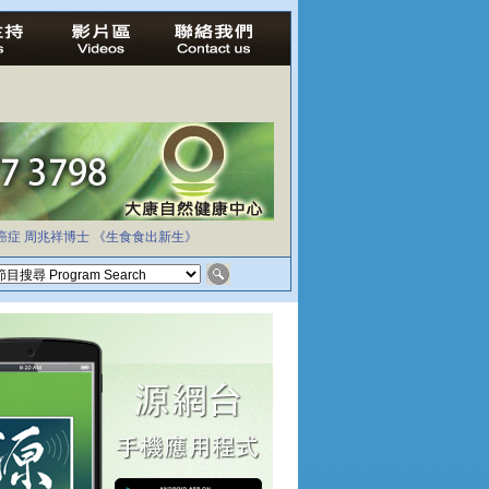
癌症
周兆祥博士
《生食食出新生》