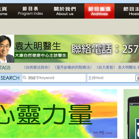
法治社會並不等同公正社會
自家教育合法化-推動多元化教育，全民學卷制
《自然療法與你》
《靈丹妙藥的同類療法》
《自力更新》
袁大明醫生