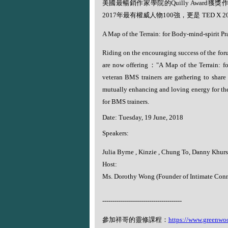
美國最暢銷作家學院的
Quilly Award
獲獎
2017
年最有權威人物
100
強，更是
TED X 2
A Map of the Terrain: for Body-mind-spirit Pra
Riding on the encouraging success of the for
are now offering
：
"A Map of the Terrain: f
veteran BMS trainers are gathering to share 
mutually enhancing and loving energy for th
for BMS trainers.
Date: Tuesday, 19 June, 2018
Speakers:
Julia Byrne , Kinzie , Chung To, Danny Khursi
Host:
Ms. Dorothy Wong (Founder of Intimate Conn
---------------------------------------
參加祥哥的靈修課程：
https://www.greenwo