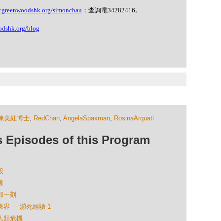
w.greenwoodshk.org/simonchau
；查詢電
34282416
。
odshk.org/blog
陳美紅博士
,
RedChan
,
AngelaSpaxman
,
RosinaArquati
isodes of this Program
殺
機
結那一刻
 ----瀕死經驗 1
與人類危機