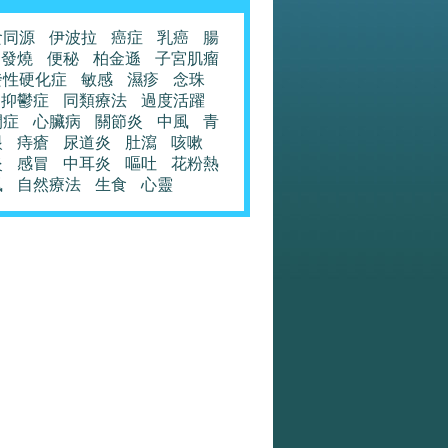
食同源
伊波拉
癌症
乳癌
腸
發燒
便秘
柏金遜
子宮肌瘤
發性硬化症
敏感
濕疹
念珠
抑鬱症
同類療法
過度活躍
閉症
心臟病
關節炎
中風
青
眼
痔瘡
尿道炎
肚瀉
咳嗽
炎
感冒
中耳炎
嘔吐
花粉熱
風
自然療法
生食
心靈