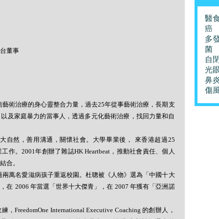
醫
癌
多
菌
台董事
自
光
鼻
傷
信藝術治療的身心靈整合力量，過去
25
年從事藝術治療，長期支
，以及家庭暴力的當事人，透過多元化藝術治療，找回力量和自
大自然，善用溝通，關懷社會。大學畢業後， 來香港超過
25
業工作。
2001
年創辦了雜誌
HK Heartbeat
，推動社會責任、個人
結合。
過兩萬名愛滋病孩子重返校園。杜聰被《人物》選為「中國十大
席，在
2006
年當選「世界十大傑青」，在
2007
年獲有「亞洲諾
教練，
FreedomOne International Executive Coaching
的創辦人，