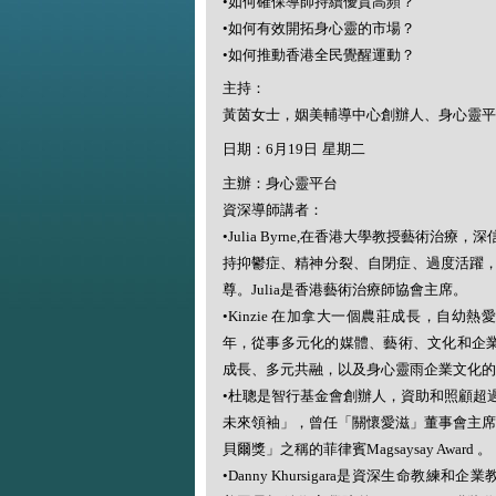
•
如何確保導師持續優質高頻？
•
如何有效開拓身心靈的市場？
•
如何推動香港全民覺醒運動？
主持：
黃茵女士，姻美輔導中心創辦人、身心靈平
日期：
6
月
19
日 星期二
主辦：身心靈平台
資深導師講者：
•Julia Byrne,
在香港大學教授藝術治療，深
持抑鬱症、精神分裂、自閉症、過度活躍
尊。
Julia
是香港藝術治療師協會主席。
•Kinzie
在加拿大一個農莊成長，自幼熱愛
年，從事多元化的媒體、藝術、文化和企
成長、多元共融，以及身心靈雨企業文化的
•
杜聰是智行基金會創辦人，資助和照顧超
未來領袖」，曾任「關懷愛滋」董事會主
貝爾獎」之稱的菲律賓
Magsaysay Award
。
•Danny Khursigara
是資深生命教練和企業