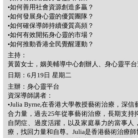
•
如何善用社會資源創造多贏？
•
如何發展身心靈的優質團隊？
•
如何確保導師持續優質高頻？
•
如何有效開拓身心靈的市場？
•
如何推動香港全民覺醒運動？
主持：
黃茵女士，姻美輔導中心創辦人、身心靈平台
日期：
6
月
19
日 星期二
主辦：身心靈平台
資深導師講者：
•Julia Byrne,
在香港大學教授藝術治療，深信
合力量，過去
25
年從事藝術治療，長期支持
自閉症、過度活躍，以及家庭暴力的當事人
療，找回力量和自尊。
Julia
是香港藝術治療師