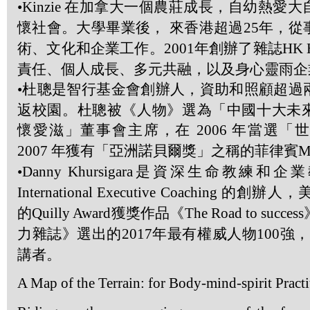
•Kinzie
在加拿大一個農莊成長，自幼熱愛大
懷社會。大學畢業後， 來香港超過
25
年，從
術、文化和企業工作。
2001
年創辦了雜誌
HK H
責任、個人成長、多元共融，以及身心靈雨企
•
杜聰是智行基金會創辦人，資助和照顧超過
返校園。杜聰被《人物》選為「中國十大未
懷愛滋」董事會主席，在
2006
年當選「
2007
年獲有「亞洲諾貝爾獎」之稱的菲律賓
M
•Danny Khursigara
是資深生命教練和企業
International Executive Coaching
的創辦人，
的
Quilly Award
獲獎作品《
The Road to success
力雜誌》選出的
2017
年最有權威人物
100
強
講者。
A Map of the Terrain: for Body-mind-spirit Practi