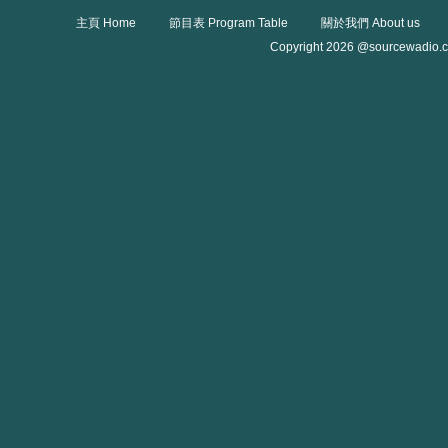
主頁 Home
節目表 Program Table
關於我們 About us
Copyright 2026 @sourcewadio.