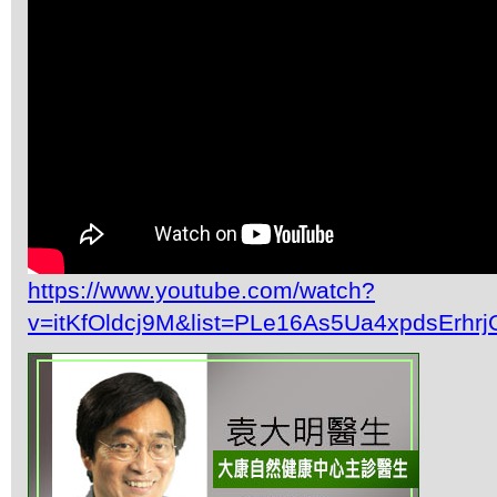
https://www.youtube.com/watch?
v=itKfOldcj9M&list=PLe16As5Ua4xpdsErh