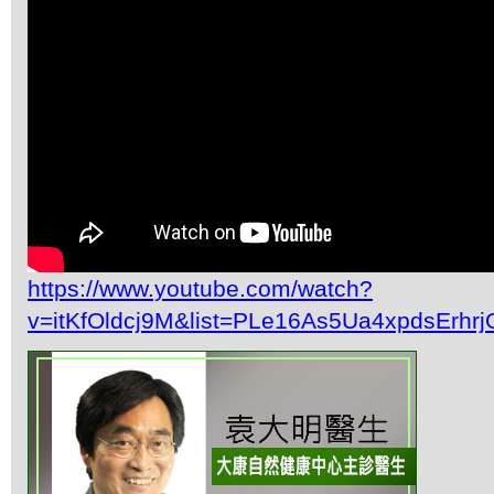
https://www.youtube.com/watch?
v=itKfOldcj9M&list=PLe16As5Ua4xpdsErh