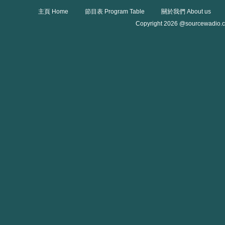
主頁 Home
節目表 Program Table
關於我們 About us
Copyright 2026 @sourcewadio.