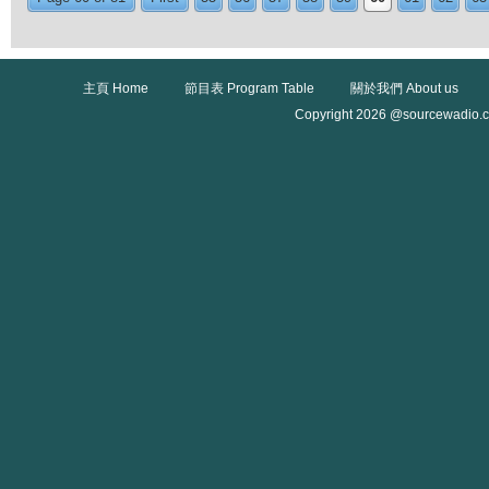
主頁 Home
節目表 Program Table
關於我們 About us
Copyright 2026 @sourcewadio.