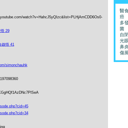
醫
癌
.com/watch?v=HahcJ5yQIzc&list=PLHjAmCDD6Os0-
多
菌
悟 29
自
光
啟悟 41
鼻
傷
om/simonchauhk
1197098360
soKGgHQf1AzDNc7PlSeA
isode.php?cid=45
isode.php?cid=34
ing