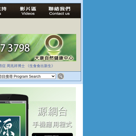
癌症
周兆祥博士
《生食食出新生》