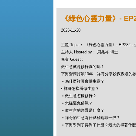
《綠色心靈力量》- EP
2023-11-20
主題 Topic： 《綠色心靈力量》- EP282
主持人 Hosted by： 周兆祥 博士
嘉賓 Guest：
做生意就是修行真的嗎？
下海營商打滾10年，祥哥分享殺戮戰場的
• 為什麼祥哥會做生意？
• 祥哥怎樣看做生意？
• 做生意怎樣修行？
• 怎樣避免俗氣？
• 做生意的願景是什麼？
• 祥哥的生意為什麼極端非一般？
• 下海學到了得到了什麼？最大的得著什