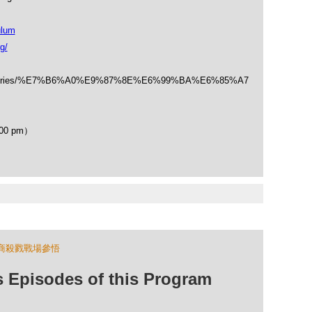
ulum
g/
/categories/%E7%B6%A0%E9%87%8E%E6%99%BA%E6%85%A7
00 pm）
商殺戮戰場參悟
isodes of this Program