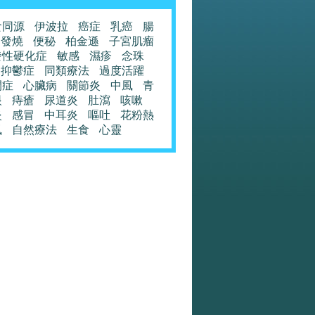
食同源
伊波拉
癌症
乳癌
腸
發燒
便秘
柏金遜
子宮肌瘤
發性硬化症
敏感
濕疹
念珠
抑鬱症
同類療法
過度活躍
閉症
心臟病
關節炎
中風
青
眼
痔瘡
尿道炎
肚瀉
咳嗽
炎
感冒
中耳炎
嘔吐
花粉熱
風
自然療法
生食
心靈