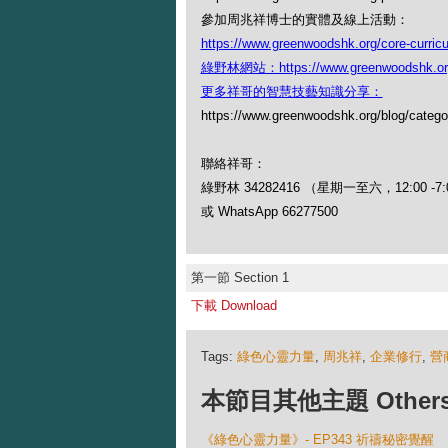
參加周兆祥博士的實體及線上活動：
https://www.greenwoodshk.org/core-curric
綠野林網站：https://www.greenwoodshk.or
更多祥哥的智慧技藝知識分享：
https://www.greenwoodshk.org/blog
聯絡祥哥：
綠野林 34282416 （星期一至六，12:00 -7:
或 WhatsApp 66277500
第一節 Section 1
下載 Download
Tags:
綠色心靈力量
,
周兆祥
,
企業修行
,
營
本節目其他主題 Others Ep
《綠色心靈力量》- EP343 祈禱秘密覺醒