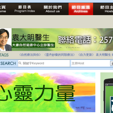
自家教育合法化-推動多元化教育，全民學卷制
《自然療法與你》
《靈丹妙藥的同類療法》
《自力更新》
袁大明醫生