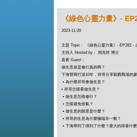
《綠色心靈力量》- EP
2023-11-20
主題 Topic： 《綠色心靈力量》- EP282
主持人 Hosted by： 周兆祥 博士
嘉賓 Guest：
做生意就是修行真的嗎？
下海營商打滾10年，祥哥分享殺戮戰場的
• 為什麼祥哥會做生意？
• 祥哥怎樣看做生意？
• 做生意怎樣修行？
• 怎樣避免俗氣？
• 做生意的願景是什麼？
• 祥哥的生意為什麼極端非一般？
• 下海學到了得到了什麼？最大的得著什