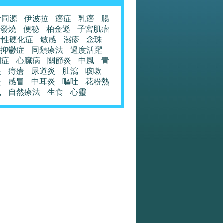
食同源
伊波拉
癌症
乳癌
腸
發燒
便秘
柏金遜
子宮肌瘤
發性硬化症
敏感
濕疹
念珠
抑鬱症
同類療法
過度活躍
閉症
心臟病
關節炎
中風
青
眼
痔瘡
尿道炎
肚瀉
咳嗽
炎
感冒
中耳炎
嘔吐
花粉熱
風
自然療法
生食
心靈