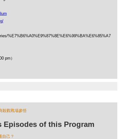
ulum
g/
/categories/%E7%B6%A0%E9%87%8E%E6%99%BA%E6%85%A7
00 pm）
商殺戮戰場參悟
isodes of this Program
保護自己？