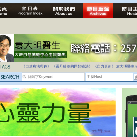
法治社會並不等同公正社會
自家教育合法化-推動多元化教育，全民學卷制
《自然療法與你》
《靈丹妙藥的同類療法》
《自力更新》
袁大明醫生