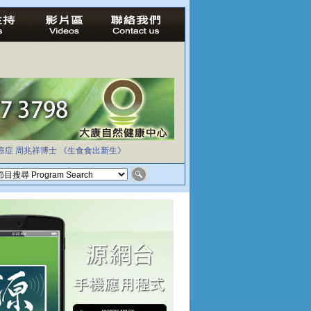
癌症
周兆祥博士
《生食食出新生》