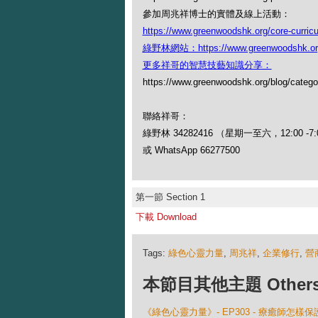
參加周兆祥博士的實體及線上活動：
https://www.greenwoodshk.org/core-curric
綠野林網站：https://www.greenwoodshk.or
更多祥哥的智慧技藝知識分享：
https://www.greenwoodshk.org/blog
聯絡祥哥：
綠野林 34282416 （星期一至六，12:00 -7:
或 WhatsApp 66277500
第一節 Section 1
下載 Download
Tags:
綠色心靈力量
,
周兆祥
,
企業修行
,
營
本節目其他主題 Others Ep
《綠色心靈力量》- EP303 - 療癒師怎樣