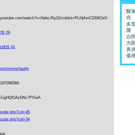
醫
癌
.com/watch?v=HahcJ5yQIzc&list=PLHjAmCDD6Os0-
多
菌
悟 29
自
光
啟悟 41
鼻
傷
om/simonchauhk
1197098360
soKGgHQf1AzDNc7PlSeA
isode.php?cid=45
isode.php?cid=34
ing