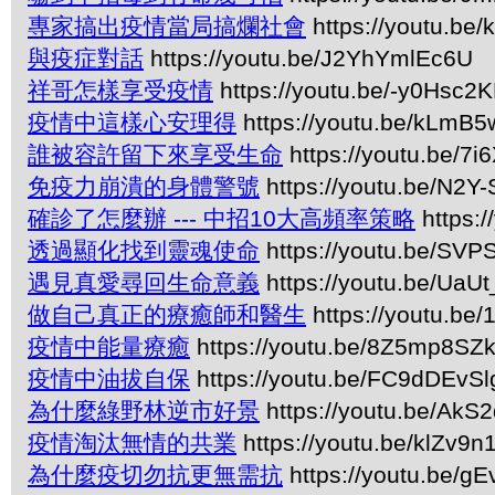
專家搞出疫情當局搞爛社會
https://youtu.be
與疫症對話
https://youtu.be/J2YhYmlEc6U
祥哥怎樣享受疫情
https://youtu.be/-y0Hsc2
疫情中這樣心安理得
https://youtu.be/kLmB
誰被容許留下來享受生命
https://youtu.be/7
免疫力崩潰的身體警號
https://youtu.be/N2Y-
確診了怎麼辦 --- 中招10大高頻率策略
https:
透過顯化找到靈魂使命
https://youtu.be/SVP
遇見真愛尋回生命意義
https://youtu.be/UaU
做自己真正的療癒師和醫生
https://youtu.be
疫情中能量療癒
https://youtu.be/8Z5mp8SZ
疫情中油拔自保
https://youtu.be/FC9dDEvSl
為什麼綠野林逆市好景
https://youtu.be/Ak
疫情淘汰無情的共業
https://youtu.be/klZv9
為什麼疫切勿抗更無需抗
https://youtu.be/g