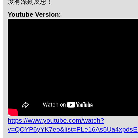
度有深刻反思！
Youtube Version:
https://www.youtube.com/watch?
v=QOYP6yYK7eo&list=PLe16As5Ua4xpdsE