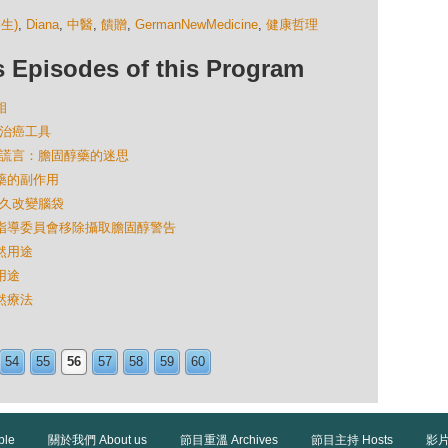
生)
,
Diana
,
中醫
,
饋贈
,
GermanNewMedicine
,
健康哲理
isodes of this Program
相
的治癌工具
最大謊言：膽固醇藥的迷思
西藥的副作用
永久改變腦袋
指南指導委員會移除攝取膽固醇警告
天然用途
用途
自然療法
54
55
56
57
58
59
60
ble
關於我們 About us
節目重溫 Archives
節目主持 Hosts
影片