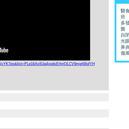
醫
癌
多
菌
自
光
鼻
傷
P6yYK7eo&list=PLe16As5Ua4xpdsErhrjOLCV9mgr68ofYH