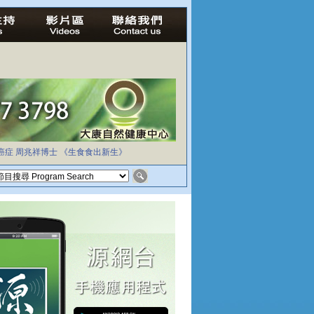
癌症
周兆祥博士
《生食食出新生》