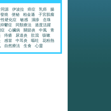
食同源
伊波拉
癌症
乳癌
腸
發燒
便秘
柏金遜
子宮肌瘤
發性硬化症
敏感
濕疹
念珠
抑鬱症
同類療法
過度活躍
閉症
心臟病
關節炎
中風
青
眼
痔瘡
尿道炎
肚瀉
咳嗽
炎
感冒
中耳炎
嘔吐
花粉熱
風
自然療法
生食
心靈