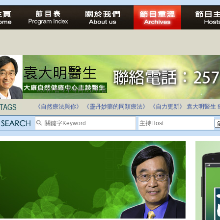
法治社會並不等同公正社會
自家教育合法化-推動多元化教育，全民學卷制
《自然療法與你》
《靈丹妙藥的同類療法》
《自力更新》
袁大明醫生