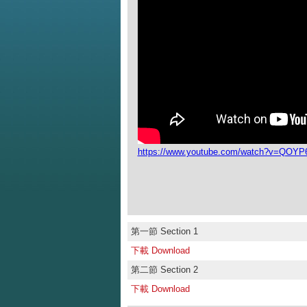
https://www.youtube.com/watch?v=QOY
第一節 Section 1
下載 Download
第二節 Section 2
下載 Download