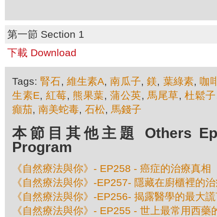
第一節 Section 1
下載 Download
Tags:
腎石
,
維生素A
,
南瓜子
,
鎂
,
葉綠素
,
咖
生素E
,
紅莓
,
熊果葉
,
蒲公英
,
馬尾草
,
杜鬆子
癲茄
,
南美蛇毒
,
石松
,
馬錢子
本節目其他主題 Others Episo
Program
《自然療法與你》- EP258 - 癌症的治療真相
《自然療法與你》-EP257- 隱藏在廚櫃裡的
《自然療法與你》-EP256- 揭露醫學的最
《自然療法與你》- EP255 - 世上最常用西