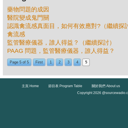
藥物問題的成因
醫院變成鬼門關
認識禽流感真面目，如何有效應對?（繼續探
禽流感
監管醫療儀器，誰人得益？（繼續探討）
PAAG 問題，監管醫療儀器，誰人得益？
Page 5 of 5
First
1
2
3
4
5
主頁 Home
節目表 Program Table
關於我們 About us
Copyright 2026 @sourcewadio.