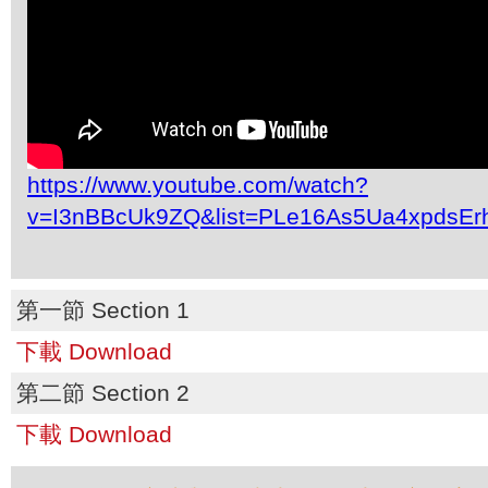
https://www.youtube.com/watch?
v=I3nBBcUk9ZQ&list=PLe16As5Ua4xpdsEr
第一節 Section 1
下載 Download
第二節 Section 2
下載 Download