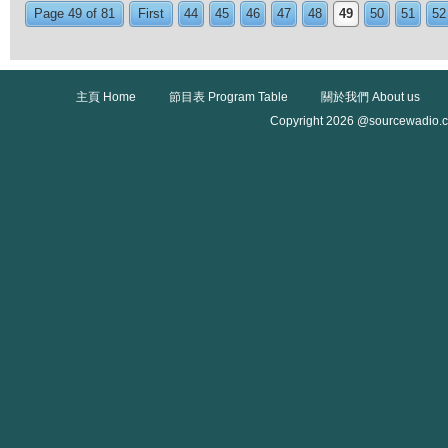
Page 49 of 81
First
44
45
46
47
48
49
50
51
52
主頁 Home
節目表 Program Table
關於我們 About us
Copyright 2026 @sourcewadio.