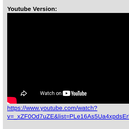
Youtube Version:
https://www.youtube.com/watch?
v=_xZF0Od7uZE&list=PLe16As5Ua4xpdsEr