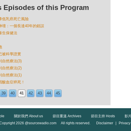
isodes of this Program
無助降低乳癌死亡風險
下神壇：一個長達40年的錯誤
」養生保健法
胞
來已被科學證實
到自然療法(3)
到自然療法(2)
到自然療法(1)
：因酸血症猝死！
39
40
41
42
43
44
45
ble
關於我們 About us
節目重溫 Archives
節目主持 Hosts
影片
Copyright 2026 @sourcewadio.com All rights reserved.
Disclaimer
|
Privacy