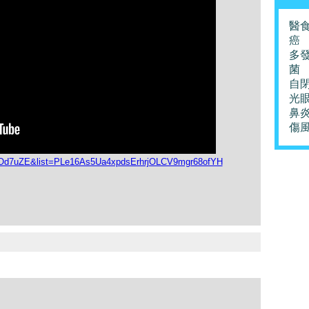
醫
癌
多
菌
自
光
鼻
傷
0Od7uZE&list=PLe16As5Ua4xpdsErhrjOLCV9mgr68ofYH