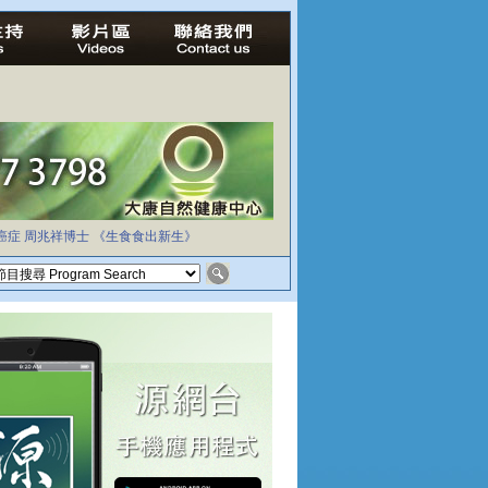
癌症
周兆祥博士
《生食食出新生》