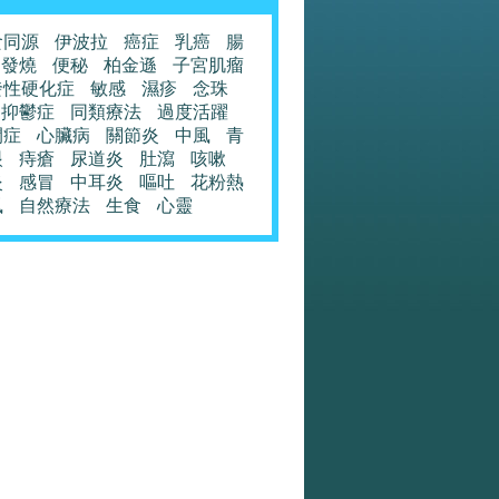
食同源
伊波拉
癌症
乳癌
腸
發燒
便秘
柏金遜
子宮肌瘤
發性硬化症
敏感
濕疹
念珠
抑鬱症
同類療法
過度活躍
閉症
心臟病
關節炎
中風
青
眼
痔瘡
尿道炎
肚瀉
咳嗽
炎
感冒
中耳炎
嘔吐
花粉熱
風
自然療法
生食
心靈