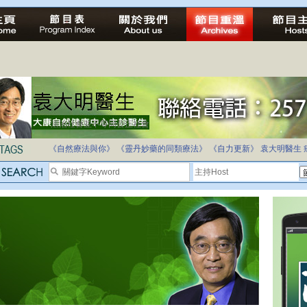
法治社會並不等同公正社會
自家教育合法化-推動多元化教育，全民學卷制
《自然療法與你》
《靈丹妙藥的同類療法》
《自力更新》
袁大明醫生