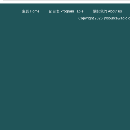
主頁 Home
節目表 Program Table
關於我們 About us
Copyright 2026 @sourcewadio.