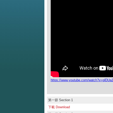
https://www.youtube.com/watch?v=plDU
第一節 Section 1
下載 Download