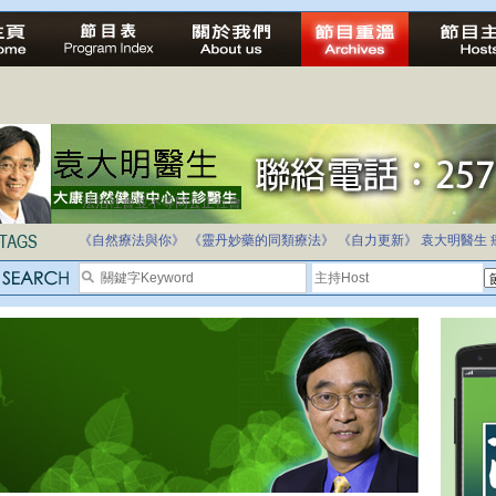
法治社會並不等同公正社會
自家教育合法化-推動多元化教育，全民學卷制
《自然療法與你》
《靈丹妙藥的同類療法》
《自力更新》
袁大明醫生