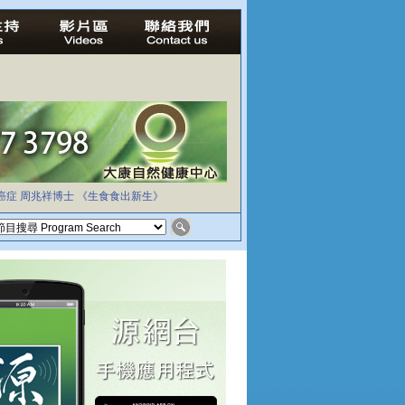
癌症
周兆祥博士
《生食食出新生》