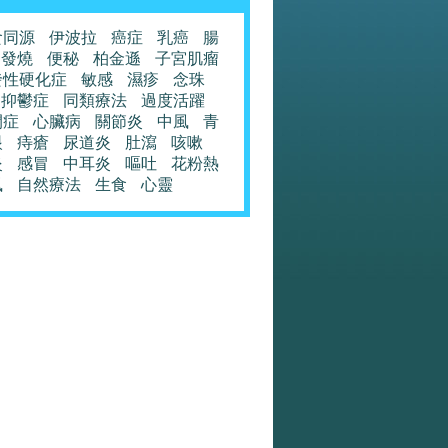
食同源
伊波拉
癌症
乳癌
腸
發燒
便秘
柏金遜
子宮肌瘤
發性硬化症
敏感
濕疹
念珠
抑鬱症
同類療法
過度活躍
閉症
心臟病
關節炎
中風
青
眼
痔瘡
尿道炎
肚瀉
咳嗽
炎
感冒
中耳炎
嘔吐
花粉熱
風
自然療法
生食
心靈