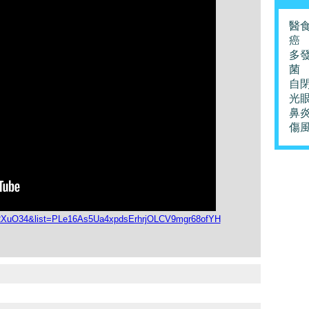
醫
癌
多
菌
自
光
鼻
傷
a2XuO34&list=PLe16As5Ua4xpdsErhrjOLCV9mgr68ofYH