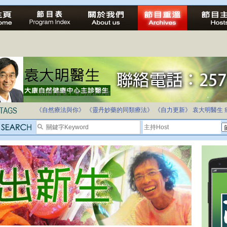
法治社會並不等同公正社會
自家教育合法化-推動多元化教育，全民學卷制
《自然療法與你》
《靈丹妙藥的同類療法》
《自力更新》
袁大明醫生