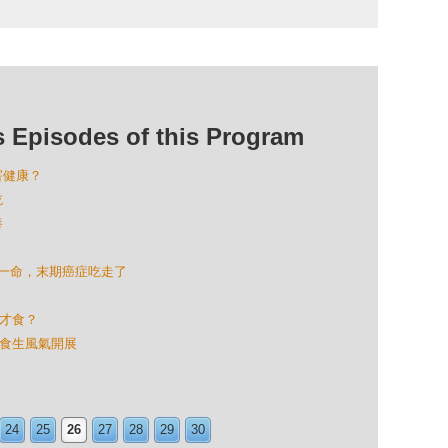
isodes of this Program
害健康？
吃
養
救回一命，末期癌症吃走了
熟才食？
國食生風氣開展
24
25
26
27
28
29
30