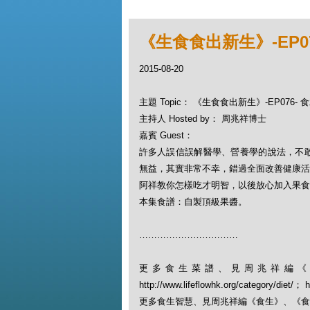
《生食食出新生》-EP0
2015-08-20
主題 Topic： 《生食食出新生》-EP076
主持人 Hosted by： 周兆祥博士
嘉賓 Guest：
許多人誤信誤解醫學、營養學的說法，不
無益，其實非常不幸，錯過全面改善健康活
阿祥教你怎樣吃才明智，以後放心加入果食
本集食譜：自製頂級果醬。
……………………………
更多食生菜譜、見周兆祥編《
http://www.lifeflowhk.org/category/diet/
更多食生智慧、見周兆祥編《食生》、《食