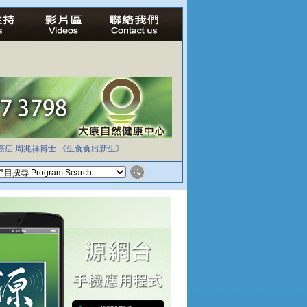
癌症
周兆祥博士
《生食食出新生》