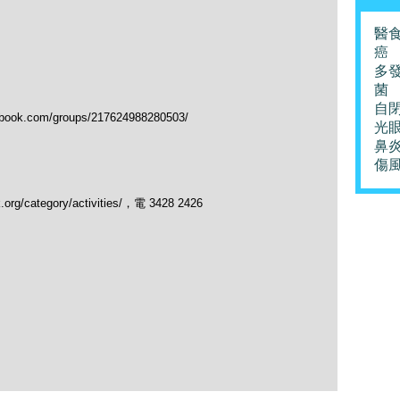
醫
癌
多
菌
自
.com/groups/217624988280503/
光
鼻
傷
/category/activities/，電 3428 2426