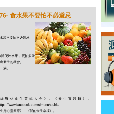
76- 食水果不要怕不必避忌
- 食水果不要怕不必避忌
敢隨便吃水果，更怕多吃
出新生的機會。
一族。
綠野林食生菜式大全》、《食生實踐篇》、
； https://www.facebook.com/simonchauhk。
生身心靈療癒》、《我的食生幸福》。