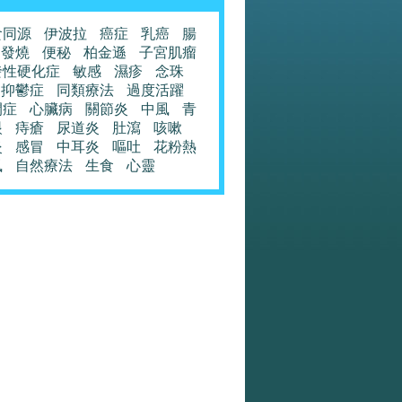
食同源
伊波拉
癌症
乳癌
腸
發燒
便秘
柏金遜
子宮肌瘤
發性硬化症
敏感
濕疹
念珠
抑鬱症
同類療法
過度活躍
閉症
心臟病
關節炎
中風
青
眼
痔瘡
尿道炎
肚瀉
咳嗽
炎
感冒
中耳炎
嘔吐
花粉熱
風
自然療法
生食
心靈