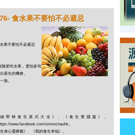
76- 食水果不要怕不必避忌
- 食水果不要怕不必避忌
敢隨便吃水果，更怕多吃
出新生的機會。
一族。
綠野林食生菜式大全》、《食生實踐篇》、
； https://www.facebook.com/simonchauhk。
生身心靈療癒》、《我的食生幸福》。