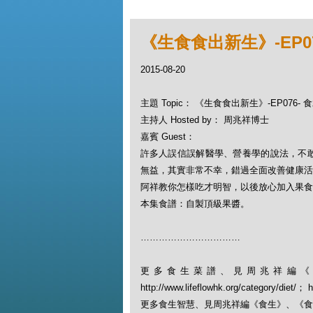
《生食食出新生》-EP0
2015-08-20
主題 Topic： 《生食食出新生》-EP076
主持人 Hosted by： 周兆祥博士
嘉賓 Guest：
許多人誤信誤解醫學、營養學的說法，不
無益，其實非常不幸，錯過全面改善健康活
阿祥教你怎樣吃才明智，以後放心加入果食
本集食譜：自製頂級果醬。
……………………………
更多食生菜譜、見周兆祥編《
http://www.lifeflowhk.org/category/diet/
更多食生智慧、見周兆祥編《食生》、《食