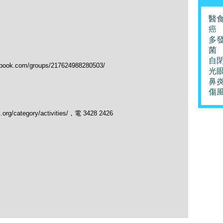
醫
癌
多
菌
自
.com/groups/217624988280503/
光
鼻
傷
/category/activities/，電 3428 2426