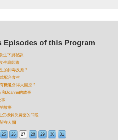
isodes of this Program
u談食生下廚秘訣
談食生廚師路
產生的排毒反應？
方式配合食生
、吃有機還會得大腸癌？
n 和Joanne的故事
故事
a 的故事
 食生怎樣解決農藥的問題
希望在人間
25
26
27
28
29
30
31