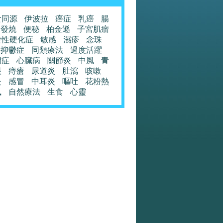
食同源
伊波拉
癌症
乳癌
腸
發燒
便秘
柏金遜
子宮肌瘤
發性硬化症
敏感
濕疹
念珠
抑鬱症
同類療法
過度活躍
閉症
心臟病
關節炎
中風
青
眼
痔瘡
尿道炎
肚瀉
咳嗽
炎
感冒
中耳炎
嘔吐
花粉熱
風
自然療法
生食
心靈