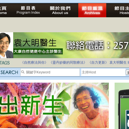
法治社會並不等同公正社會
自家教育合法化-推動多元化教育，全民學卷制
《自然療法與你》
《靈丹妙藥的同類療法》
《自力更新》
袁大明醫生