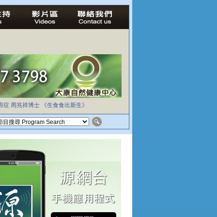
癌症
周兆祥博士
《生食食出新生》