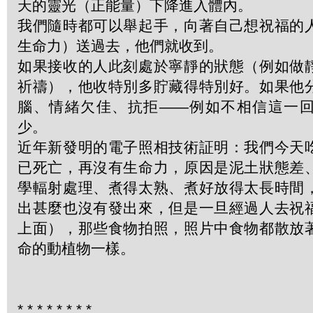
天的靈光（正能量）下降進入體內。
我們隨時都可以舉起手，向著自己想祝福的
生命力）送過去，他們就收到。
如果接收的人此刻處於寧靜的狀態（例如做
祈禱），他收特別多貯藏得特別好。如果他
腦、情緒欠佳、抗拒——例如不相信這一
少。
近年新發明的電子照相技術証明：我們今天
已死亡，再沒有生命力，原因是泥土狀態差
學輻射處理、煮得太熟、煮好放得太長時間
出甚麼也沒有發出來，但是一旦經過人去祝
上面），那些食物拍照，照片中食物都散放
命的動植物一樣。
*
*
*
*
*
*
*
*