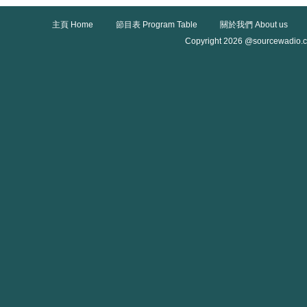
主頁 Home
節目表 Program Table
關於我們 About us
Copyright 2026 @sourcewadio.