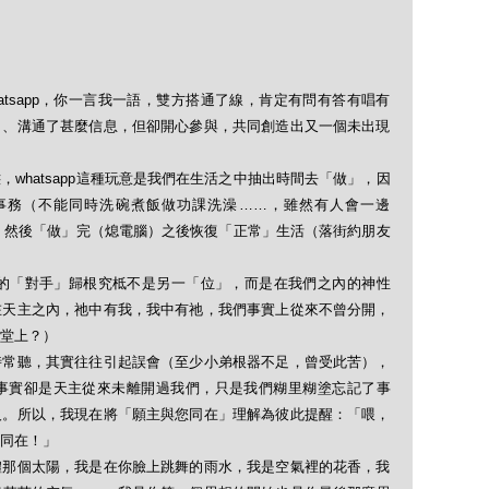
tsapp，你一言我一語，雙方搭通了線，肯定有問有答有唱有
」、溝通了甚麼信息，但卻開心參與，共同創造出又一個未出現
whatsapp這種玩意是我們在生活之中抽出時間去「做」，因
事務（不能同時洗碗煮飯做功課洗澡……，雖然有人會一邊
等），然後「做」完（熄電腦）之後恢復「正常」生活（落街約朋友
於它的「對手」歸根究柢不是另一「位」，而是在我們之內的神性
在天主之內，祂中有我，我中有祂，我們事實上從來不曾分開，
堂上？）
時常聽，其實往往引起誤會（至少小弟根器不足，曾受此苦），
事實卻是天主從來未離開過我們，只是我們糊里糊塗忘記了事
人。所以，我現在將「願主與您同在」理解為彼此提醒：「喂，
同在！」
體那個太陽，我是在你臉上跳舞的雨水，我是空氣裡的花香，我