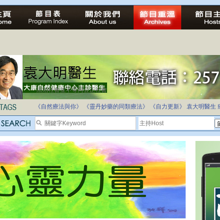
法治社會並不等同公正社會
自家教育合法化-推動多元化教育，全民學卷制
《自然療法與你》
《靈丹妙藥的同類療法》
《自力更新》
袁大明醫生