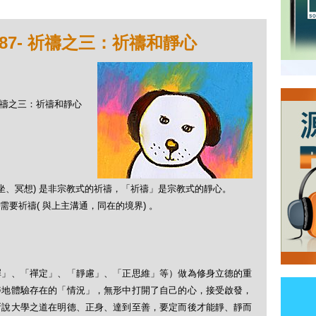
87- 祈禱之三：祈禱和靜心
- 祈禱之三：祈禱和靜心
冥想) 是非宗教式的祈禱，「祈禱」是宗教式的靜心。
祈禱( 與上主溝通，同在的境界) 。
、「禪定」、「靜慮」、「正思維」等）做為修身立德的重
靜地體驗存在的「情況」，無形中打開了自己的心，接受啟發，
所說大學之道在明德、正身、達到至善，要定而後才能靜、靜而