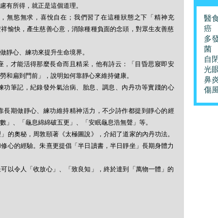
慮有所得，就正是這個道理。
無慾無求，喜悅自在；我們習了在這種狀態之下「精神充
醫
癌
安祥愉快，產生慈善心意，消除種種負面的念頭，對眾生友善慈
多
菌
做靜心、練功來提升生命境界。
自
，才能活得那麼長命而且精采，他有詩云：「目昏思寢即安
光
勞和扁到門前」，說明如何靠靜心來維持健康。
鼻
功筆記，紀錄發外氣治病、胎息、調息、內丹功等實踐的心
傷
長期做靜心、練功維持精神活力，不少詩作都提到靜心的經
數」、「龜息綿綿破五更」、「安眠龜息浩無聲」等。
的奧秘，周敦頤著《太極圖說》，介紹了道家的內丹功法。
和修心的經驗。朱熹更提倡「半日讀書，半日靜坐」長期身體力
以令人「收放心」、「致良知」，終於達到「萬物一體」的