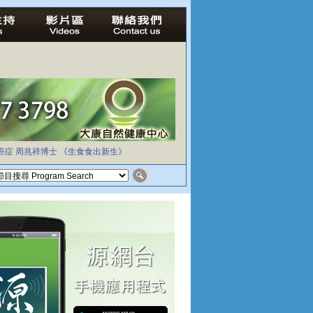
癌症
周兆祥博士
《生食食出新生》