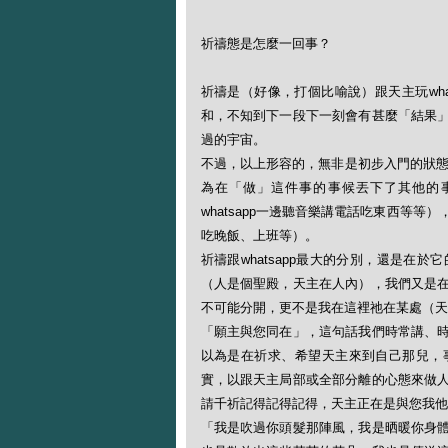
祈禱態是怎麼一回事？
祈禱是（好像，打個比喻說）跟天主玩wha
和，不知到下一段下一刻會有甚麼「結果
過的宇宙。
不過，以上形容的，無非是初步入門的狀態，
為在「做」這件事的事候丟下了其他的
whatsapp一邊聽音樂講電話吃東西等
吃晚飯、上班等）。
祈禱跟whatsapp最大的分別，還是在
（人是個聖殿，天主在人內），我們又是
不可能分開，更不是我在這裡祂在某處（天
「願主與您同在」，這句話我們時常講、
以為是在祈求、希望天主來到自己那兒，
實，以跟天主局部或全部分離的心態來做
請千祈記得記得記得，天主正在是與您我他
「我是吹過你頭髮那陣風，我是晒暖你身