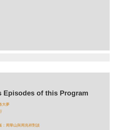
isodes of this Program
出路大夢
行
香港版：周華山與周兆祥對談