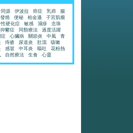
食同源
伊波拉
癌症
乳癌
腸
發燒
便秘
柏金遜
子宮肌瘤
發性硬化症
敏感
濕疹
念珠
抑鬱症
同類療法
過度活躍
閉症
心臟病
關節炎
中風
青
眼
痔瘡
尿道炎
肚瀉
咳嗽
炎
感冒
中耳炎
嘔吐
花粉熱
風
自然療法
生食
心靈