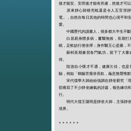
後才能安、安而後才能有所慮，然後才可以
原來靜心歸根究柢還是令人五官澄靜，
電」，自然在每日其他的時間也心境平和
愛。
中國歷代的讀書人，很多都大半生不斷
白居易身體多病，屢醫無效，長期打座
眠，足軟妨行便坐禪；身作醫王心是藥，不
蘇軾長期兼習各門氣功，留下了大量練
得。
陸游自小懷才不遇，健康欠佳，也是靠
驗，例如「鶴軀苦瘦坐長飢，龜息無聲惟默
宋代儒學大師紛紛強調在靜坐窮究「理」
邵雍寫了不少靜坐練氣的詩篇，報告練功
行。
明代大儒王陽明是靜坐大師，主張靜坐可
境界。
+
+
+
+
+
+