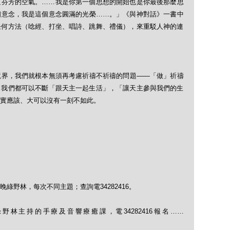
這芬芳的空氣。……我是你第一個思想的開始也是你最後那麼思
個意念，我是這個意念圓滿的光榮……。」《與神對話》一書中
任何方法（唸經、打坐、唱詩、跳舞、禮儀），來重駁人神的連
境界，我們就根本無須再考慮祈禱不祈禱的問題——「做」祈禱
，我們都可以不斷「跟天主一起生活」，「讓天主參與我們的生
實應該、大可以沒有一刻不如此。
綠野林，每次不同主題；查詢電34282416。
林主持的手療及音響療癒課，電34282416報名……