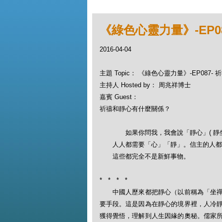
《綠色心靈力量》-EP0
2016-04-04
主題 Topic： 《綠色心靈力量》-EP087
主持人 Hosted by： 周兆祥博士
嘉賓 Guest：
祈禱和靜心有什麼關係？
如果你問我，我會說「靜心」( 靜坐、
人人都需要「心」「靜」。信主的人都需要
這些都完全不是新鮮事物。
* * * *
中國人歷來都把靜心（以前稱為「坐禪」
要手段。這是因為在靜心的境界裡，人冷
獲得覺悟，理解到人生因緣的奧秘。儒家