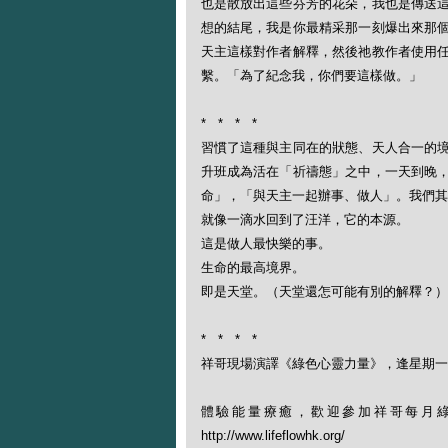
也是散放出這些芬芳的花朵，我也是傳送
想的結尾，我是你最精采那一刻爆出來那
天主這樣對作者解釋，然後祂教作者使用
繫。「為了紀念我，你們要這樣做。」
* * * *
習慣了這種與主同在的狀態、天人合一的
升班成為活在「祈禱態」之中，一天到晚
命」，「與天主一起辦事、做人」。我們其
就像一滴水回到了汪洋，它的本源。
這是做人最快樂的事。
生命的最高境界。
即是天堂。（天堂還怎可能有別的解釋？）
* * * *
祥哥現場演譯《綠色心靈力量》，逢星期一晚
體驗能量療癒，歡迎參加祥哥每月綠野
http://www.lifeflowhk.org/