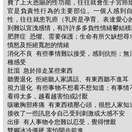
費了上天恩賜的性功能，往往就會生子宮癌
官是負責性行為的主要部位。一個人感到
性，往往就患乳癌（乳房是孕育、表達愛心
到難以宣洩感情，有許許多多負性情緒鬱結
肥胖症 恐懼、需要保護；生命有所欠缺想尋
憤怒及拒絕寬恕的情緒
消化不良 有些事情難以接受，感到抗拒；無
種感受
肚瀉 急於排走某些東西
聽覺退化 拒絕聽人家講話、有東西聽不進耳
視力退化 有些事物不想看不想知道；有事情
看得太多，越看越害怕或討厭
咳嗽胸部疼痛 有東西積壓心頭，很想人家知
接收了一些訊息令自己受到刺激或大感不安
出疹 有人事物令您難以忍受，覺得憎厭
雙腳冰冷僵硬 害怕開步前進