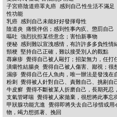
子宮癌陰道癌睪丸癌 感到自己性生活不滿足
性功能
乳癌 感到自己未能好好發揮母性
陰道炎 痛恨伴侶；感到性事內疚、懲罰自己
嘔吐 強烈抗拒某些意念；害怕新事物
便秘 感到難以宣洩感情，有許許多多負性情
頸梗 堅持自己正確，難以接受別人的觀點
蕁麻疹 覺得自己被人毆打；招架無力，任打
潰瘍性結腸炎 覺得自己被人傷害、鄙視；很
濕疹 覺得自己任人魚肉，唯一辦法是發洩在
粉刺 覺得被人針對自己、責難自己、挑剔自
牛皮癬 覺得不斷被某人折磨自己，長期死忍
支氣管哮喘 覺得被人家拋棄，很想將此事忘
甲狀腺功能亢進 覺得即將失去自己珍惜或用
物，竭力想抓著、挽回