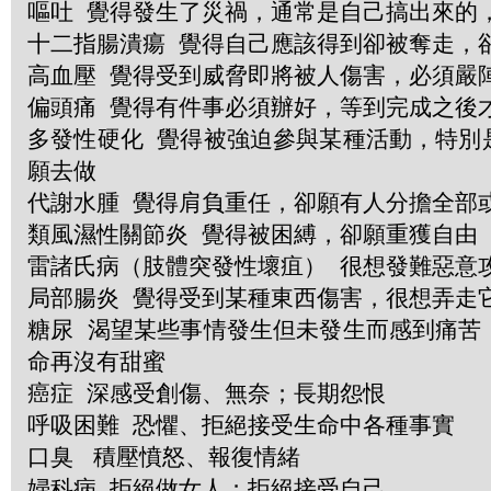
嘔吐 覺得發生了災禍，通常是自己搞出來的
十二指腸潰瘍 覺得自己應該得到卻被奪走，
高血壓 覺得受到威脅即將被人傷害，必須嚴
偏頭痛 覺得有件事必須辦好，等到完成之後
多發性硬化 覺得被強迫參與某種活動，特別
願去做
代謝水腫 覺得肩負重任，卻願有人分擔全部
類風濕性關節炎 覺得被困縛，卻願重獲自由
雷諸氏病（肢體突發性壞疽） 很想發難惡意
局部腸炎 覺得受到某種東西傷害，很想弄走
糖尿 渴望某些事情發生但未發生而感到痛苦
命再沒有甜蜜
癌症 深感受創傷、無奈；長期怨恨
呼吸困難 恐懼、拒絕接受生命中各種事實
口臭 積壓憤怒、報復情緒
婦科病 拒絕做女人；拒絕接受自己