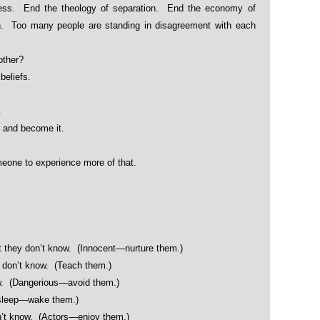
ess. End the theology of separation. End the economy of
on. Too many people are standing in disagreement with each
other?
beliefs.
.
, and become it.
one to experience more of that.
t they don’t know. (Innocent—nurture them.)
 don’t know. (Teach them.)
w. (Dangerious—avoid them.)
Asleep—wake them.)
n’t know. (Actors—enjoy them.)