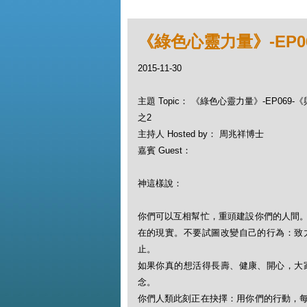
《綠色心靈力量》-EP
2015-11-30
主題 Topic： 《綠色心靈力量》-EP06
之2
主持人 Hosted by： 周兆祥博士
嘉賓 Guest：
神這樣說：
你們可以互相幫忙，重頭建設你們的人間
在的現實。不要試圖改變自己的行為：致
止。
如果你真的想活得長壽、健康、開心，大
念。
你們人類此刻正在抉擇：用你們的行動，