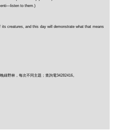
nti—listen to them.)
 of its creatures, and this day will demonstrate what that means
綠野林，每次不同主題；查詢電34282416。