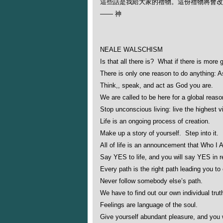
這些話是我給大家的禮物。這份禮物將會改
—— 神
NEALE WALSCHISM
Is that all there is? What if there is more
There is only one reason to do anything: A
Think,, speak, and act as God you are.
We are called to be here for a global reaso
Stop unconscious living: live the highest vi
Life is an ongoing process of creation.
Make up a story of yourself. Step into it. 
All of life is an announcement that Who I
Say YES to life, and you will say YES in
Every path is the right path leading you t
Never follow somebody else’s path.
We have to find out our own individual trut
Feelings are language of the soul.
Give yourself abundant pleasure, and you w