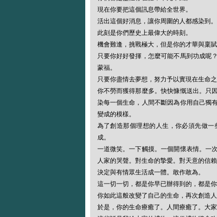
現在你要把這個訊息帶給全世界。
活出這個好消息，讓你周圍的人都感染到。
此刻是你們歷史上最偉大的時刻。
機會難逢，挑戰極大，但是你的才華與稟賦
只要你好好發揮，怎麼可能不馬到功成呢
蒙福。
只要你盡情去夢想，努力予以實現在生命之
你不勞而獲得那麼多。快快慷慨送出。只
染每一個生命，人間不斷因為你用自己獨
變成的模樣。
為了創造那個理想的人生，你必須先做一
成。
一道微笑。一下觸摸。一個開懷表情。一
人家的哭聲。對生命的摯愛。對天意的信賴
決定與有情眾生活成一體。敢作敢為。
這一切一切，都是你早已辦得到的，都是你
你如此這般改變了自己的生命，再次創造人
於是，你的生命療癒了。人間療癒了。大家