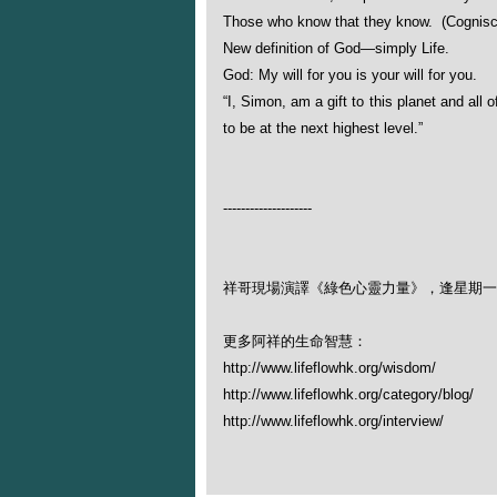
Those who know that they know. (Cognisce
New definition of God—simply Life.
God: My will for you is your will for you.
“I, Simon, am a gift to this planet and all
to be at the next highest level.”
--------------------
祥哥現場演譯《綠色心靈力量》，逢星期一晚
更多阿祥的生命智慧：
http://www.lifeflowhk.org/wisdom/
http://www.lifeflowhk.org/category/blog/
http://www.lifeflowhk.org/interview/