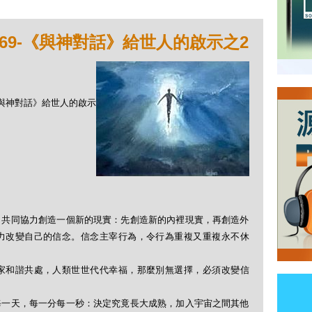
069-《與神對話》給世人的啟示之2
9-《與神對話》給世人的啟示
。共同協力創造一個新的現實：先創造新的內裡現實，再創造外
力改變自己的信念。信念主宰行為，令行為重複又重複永不休
家和諧共處，人類世世代代幸福，那麼別無選擇，必須改變信
每一天，每一分每一秒：決定究竟長大成熟，加入宇宙之間其他