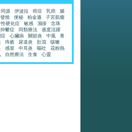
食同源
伊波拉
癌症
乳癌
腸
發燒
便秘
柏金遜
子宮肌瘤
發性硬化症
敏感
濕疹
念珠
抑鬱症
同類療法
過度活躍
閉症
心臟病
關節炎
中風
青
眼
痔瘡
尿道炎
肚瀉
咳嗽
炎
感冒
中耳炎
嘔吐
花粉熱
風
自然療法
生食
心靈