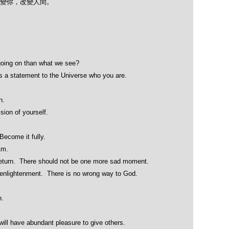
變你，改變人間。
 going on than what we see?
s a statement to the Universe who you are.
n.
sion of yourself.
Become it fully.
 Am.
 return. There should not be one more sad moment.
o enlightenment. There is no wrong way to God.
h.
ill have abundant pleasure to give others.