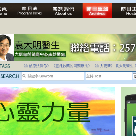
自家教育合法化-推動多元化教育，全民學卷制
《自然療法與你》
《靈丹妙藥的同類療法》
《自力更新》
袁大明醫生