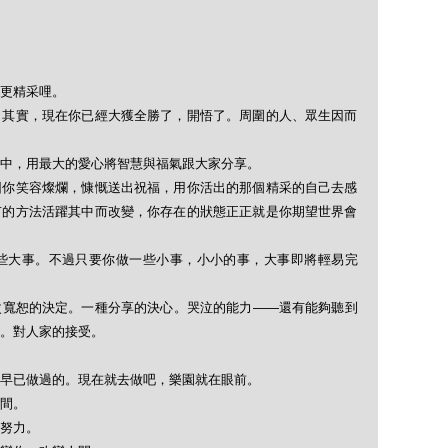
更精采哩。
？其實，現在你已經大獲全勝了，開悟了。周圍的人、眾生因而
中，用最大的愛心將智慧與福氣跟大家分享。
因你笑容燦爛，慷慨送出祝福，用你活出的那個精采的自己去感
有的方法活躍其中而改變，你存在的狀態正正就是你期望世界會
些大事。不過只要你做一些小事，小小的事，大事即將輕易完
次寬恕的決定。一種分享的決心。哭泣的能力——還有能夠聽到
。對人家的接受。
早已做過的。現在就去做吧，樂園就在眼前。
間。
努力。