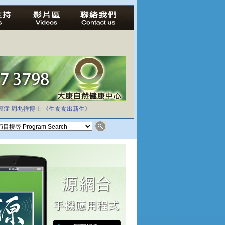
癌症
周兆祥博士
《生食食出新生》