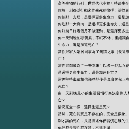
高等生物的行列，世世代代幸福可持續生存
你每一刻都以行動來作生死的抉擇：活得更
你抽那一支煙，是選擇更多生命力，還是加
你吃那一大塊肉，是選擇更多生命力，還是
你好幾日好幾個月不做運動，是選擇更多生
你一天到晚忙碌勞累，不眠不休，拒絕讓
生命力，還是加速死亡？
當你跟家人鄰居同事為了無謂之事（長遠
亡？
當你跟鄰國為了一些本來可以多一點點互
是選擇更多生命力，還是加速死亡？
當你堅持繼續相信那些即使是真實仍然正
死亡？
由一天到晚最小的生活習慣行為決定到人
亡？
情況完全一樣，選擇生還是死？
當然，死亡其實是不存在的，完全是假象。
剛才講的死亡，只是描述你們習慣思維的生
你們都是靈性存在體，不死不滅。