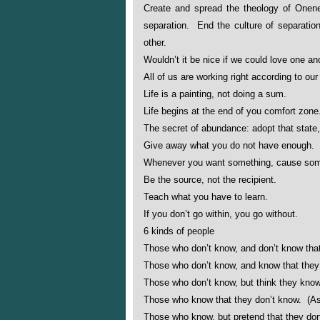
Create and spread the theology of Onen
separation. End the culture of separati
other.
Wouldn’t it be nice if we could love one an
All of us are working right according to our 
Life is a painting, not doing a sum.
Life begins at the end of you comfort zone
The secret of abundance: adopt that state
Give away what you do not have enough.
Whenever you want something, cause some
Be the source, not the recipient.
Teach what you have to learn.
If you don’t go within, you go without.
6 kinds of people
Those who don’t know, and don’t know tha
Those who don’t know, and know that they
Those who don’t know, but think they kno
Those who know that they don’t know. (
Those who know, but pretend that they do