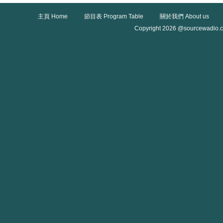
主頁 Home
節目表 Program Table
關於我們 About us
Copyright 2026 @sourcewadio.