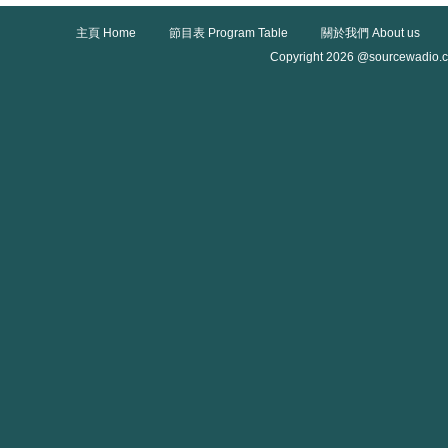
主頁 Home
節目表 Program Table
關於我們 About us
Copyright 2026 @sourcewadio.