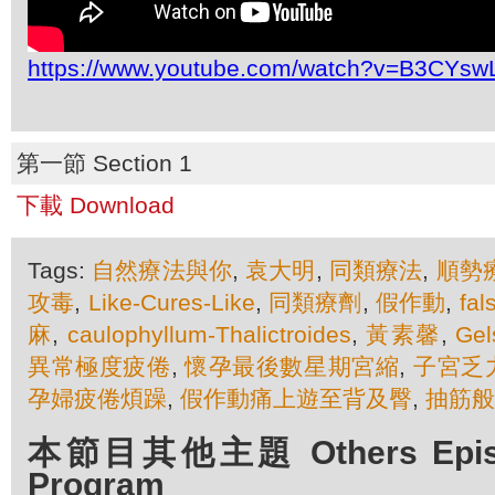
https://www.youtube.com/watch?v=B3CYs
第一節 Section 1
下載 Download
Tags:
自然療法與你
,
袁大明
,
同類療法
,
順勢
攻毒
,
Like-Cures-Like
,
同類療劑
,
假作動
,
fal
麻
,
caulophyllum-Thalictroides
,
黃素馨
,
Ge
異常極度疲倦
,
懷孕最後數星期宮縮
,
子宮乏
孕婦疲倦煩躁
,
假作動痛上遊至背及臀
,
抽筋般
本節目其他主題 Others Episod
Program