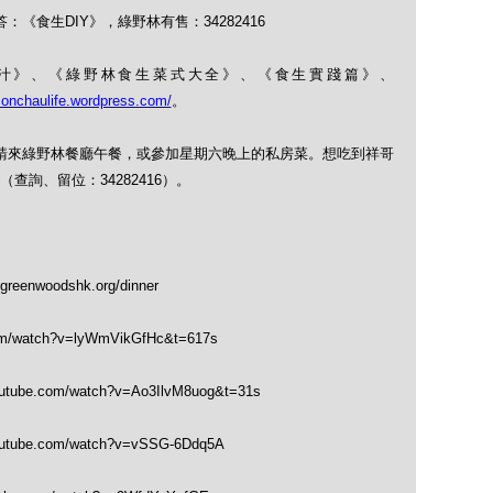
：《食生DIY》，綠野林有售：34282416
果菜汁》、《綠野林食生菜式大全》、《食生實踐篇》、
monchaulife.wordpress.com/
。
式，請來綠野林餐廳午餐，或參加星期六晚上的私房菜。想吃到祥哥
詢、留位：34282416）。
greenwoodshk.org/dinner
om/watch?v=lyWmVikGfHc&t=617s
outube.com/watch?v=Ao3IlvM8uog&t=31s
outube.com/watch?v=vSSG-6Ddq5A