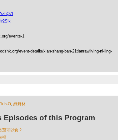
1AzhQ7I
Hr2Slk
.org/events-1
shk.org/event-details/xian-shang-ban-21tianrawliving-ni-ling-
Club-O
,
綠野林
isodes of this Program
米番茄可以食？
幸褔