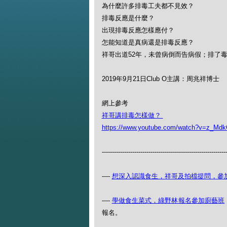
為什麼許多排毒工夫都不見效？
排毒反應是什麼？
出現排毒反應怎樣應付？
怎能知道是真病還是排毒反應？
祥哥出道52年，未曾病倒而告病假；排了
2019年9月21日Club O主講：周兆祥博士
網上參考
祥哥講排毒怎樣做？
https://www.youtube.com/watch?v=z_Md
-------------------------------------------------------------
----
想深入認識食生，祥哥及拍檔提問，參
----
學做食生菜式，綠野林報名參加廚藝班
報名。