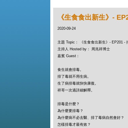
《生食食出新生》- EP2
2020-09-24
主題 Topic： 《生食食出新生》- EP201
主持人 Hosted by： 周兆祥博士
嘉賓 Guest：
食生就會排毒。
排了毒就不用生病。
生了病排毒就快快康復。
祥哥一次過詳細解釋。
排毒是什麼？
為什麼要排毒？
為什麼病不必去醫、排了毒病自然會好？
怎樣排毒才最有效？