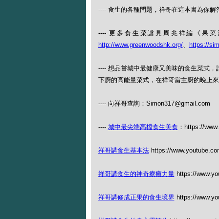
---- 食生的各種問題，祥哥在這本書為你解答
---- 更多食生菜譜見周兆祥編《
http://www.greenwoodshk.org/
、
https://si
---- 想品嘗城中最健康又美味的食生菜
下廚的高能量菜式，在祥哥當主廚的晚上來（查
---- 向祥哥查詢：Simon317@gmail.com
----
城中最尖端高檔食生美食
：https://www.
祥哥講食生基本法
https://www.youtube.c
祥哥講食生的神奇療癒力量
https://www.y
祥哥講修成正果的食生境界
https://www.y