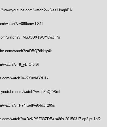
://www.youtube.com/watch?v=6jeslUmghEA
com/watch?v=099cmv-LS1I
e.com/watch?v=Mu0CUX1WJYQ&t=7s
tube.com/watch?v=DBQ7dNtty4k
m/watch?v=9_yEIOf6I9I
be.com/watch?v=9Xur9AYtH1k
w.youtube.com/watch?v=qdZhQf0SrcI
om/watch?v=P74KadlVe84&t=295s
be.com/watch?v=DvKPSZ33ZDE&t=86s 20150317 ep2 pt.1of2