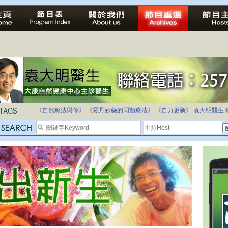
法治社會並不等同公正社會
自家教育合法化-推動多元化教育，全民學卷制
《自然療法與你》
《靈丹妙藥的同類療法》
《自力更新》
袁大明醫生