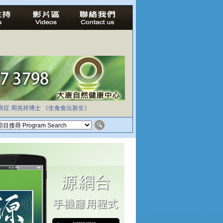
癌症
周兆祥博士
《生食食出新生》