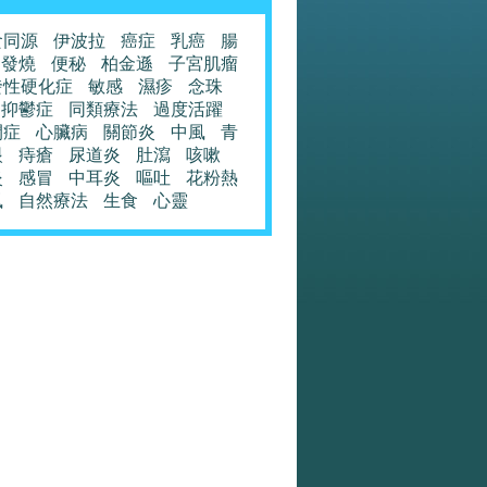
食同源
伊波拉
癌症
乳癌
腸
發燒
便秘
柏金遜
子宮肌瘤
發性硬化症
敏感
濕疹
念珠
抑鬱症
同類療法
過度活躍
閉症
心臟病
關節炎
中風
青
眼
痔瘡
尿道炎
肚瀉
咳嗽
炎
感冒
中耳炎
嘔吐
花粉熱
風
自然療法
生食
心靈