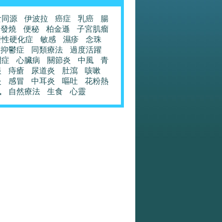
食同源
伊波拉
癌症
乳癌
腸
發燒
便秘
柏金遜
子宮肌瘤
發性硬化症
敏感
濕疹
念珠
抑鬱症
同類療法
過度活躍
閉症
心臟病
關節炎
中風
青
眼
痔瘡
尿道炎
肚瀉
咳嗽
炎
感冒
中耳炎
嘔吐
花粉熱
風
自然療法
生食
心靈