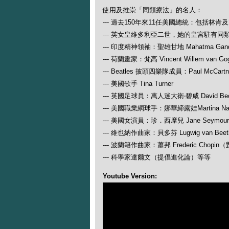
使用及推崇「同類療法」的名人：
--- 過去150年來11任美國總統：包括林肯
--- 英女皇維多利亞二世，她的皇宮駐有同
--- 印度精神領袖：聖雄甘地 Mahatma Gand
--- 荷蘭畫家：梵高 Vincent Willem van Go
--- Beatles 披頭四樂隊成員：Paul McCartney
--- 美國歌手 Tina Turner
--- 英國足球員：萬人迷大衛‧碧咸 David Be
--- 美國職業網球手：娜華締露娃Martina N
--- 美國女演員：珍．西摩兒 Jane Seymour
--- 維也納作曲家：貝多芬 Lugwig van
--- 波蘭籍作曲家：蕭邦 Frederic Ch
--- 科學家達爾文（提倡進化論）等等
Youtube Version: