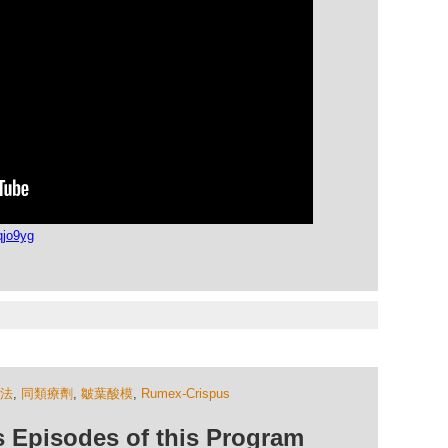
qjo9yg
法
,
同類療劑
,
皺葉酸模
,
Rumex-Crispus
isodes of this Program