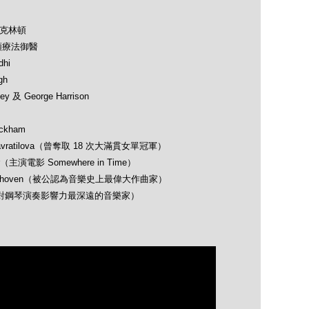
及克林頓
類療法御醫
hi
gh
 及 George Harrison
ckham
avratilova（曾奪取 18 次大滿貫女單冠軍）
（主演電影 Somewhere in Time）
 Beethoven（被公認為音樂史上最偉大作曲家）
opin（對鋼琴演奏影響力最深遠的音樂家）