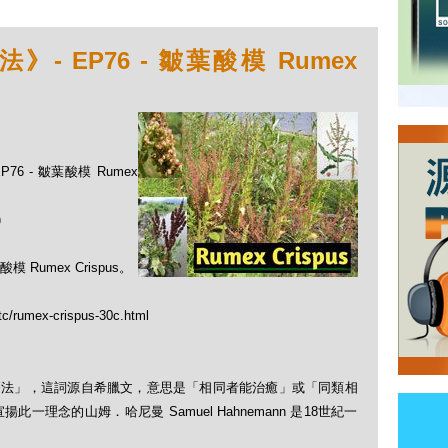
 EP76 - 皺葉酸模 Rumex
76 - 皺葉酸模 Rumex
)
umex Crispus。
tc/rumex-crispus-30c.html
「順勢療法」，這詞源自希臘文，意思是「相同者能治癒」或「同類相
理念的山姆．哈尼曼 Samuel Hahnemann 是18世紀一