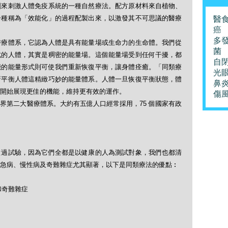
劑來刺激人體免疫系統的一種自然療法。配方原材料來自植物、
一種稱為「效能化」的過程配製出來，以激發其不可思議的醫療
醫
癌
多
醫療體系，它認為人體是具有能量場或生命力的生命體。我們從
菌
式的人體，其實是稠密的能量場。這個能量場受到任何干擾，都
自
能的能量形式則可使我們重新恢復平衡，讓身體痊癒。「同類療
光
新平衡人體這精緻巧妙的能量體系。人體一旦恢復平衡狀態，體
鼻
開始展現更佳的機能，維持更有效的運作。
傷
界第二大醫療體系。大約有五億人口經常採用，75 個國家有政
做過試驗，因為它們全都是以健康的人為測試對象，我們也都清
急病、慢性病及奇難雜症尤其顯著，以下是同類療法的優點︰
和奇難雜症