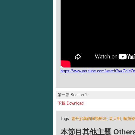
https://www.youtube.com/watch?v=CdIeO
第一節 Section 1
下載 Download
Tags:
靈丹妙藥的同類療法
,
袁大明
,
順勢療
本節目其他主題 Others Ep