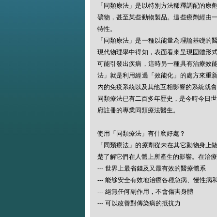
「同類療法」是以特別方法稀釋調配的療
礦物，甚至某些動物製品。這些療劑經由
特性。
「同類療法」是一種以能量為理論基礎的
現代物理學中得知，表面看來呈現固體形
可能引發出疾病，這時另一種具有治療效
法」就是利用經過「效能化」的處方來重
內的免疫系統以及其他互相影響的系統就會
同類療法已有二百多年歴史，是今時今日世
府註冊的專業同類療法醫生。
使用「同類療法」有什麽好處？
「同類療法」的療劑從未在其它動物身上
楚了解它們在人體上所產生的影響。在治療
--- 世界上最省錢及又最有效的醫療體系
--- 能够安全有效地治療各種急病、慢性病
--- 絕無任何副作用，不會傷害身體
--- 可以改善對傳染病的抵抗力