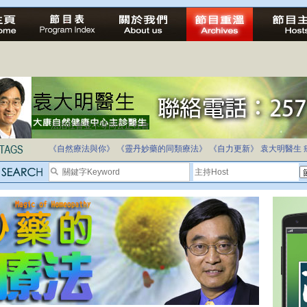
法治社會並不等同公正社會
自家教育合法化-推動多元化教育，全民學卷制
《自然療法與你》
《靈丹妙藥的同類療法》
《自力更新》
袁大明醫生