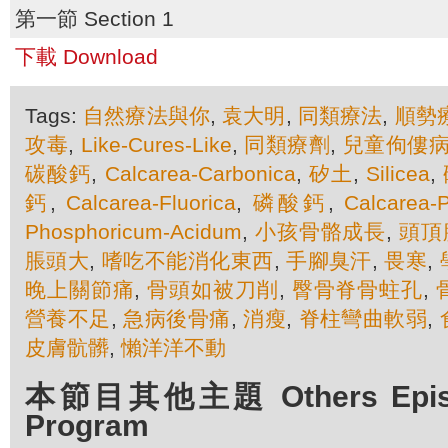
第一節 Section 1
下載 Download
Tags:
自然療法與你
,
袁大明
,
同類療法
,
順勢
攻毒
,
Like-Cures-Like
,
同類療劑
,
兒童佝僂
碳酸鈣
,
Calcarea-Carbonica
,
矽土
,
Silicea
,
鈣
,
Calcarea-Fluorica
,
磷酸鈣
,
Calcarea-
Phosphoricum-Acidum
,
小孩骨骼成長
,
頭頂
脹頭大
,
嗜吃不能消化東西
,
手腳臭汗
,
畏寒
,
晚上關節痛
,
骨頭如被刀削
,
臀骨脊骨蛀孔
,
營養不足
,
急病後骨痛
,
消瘦
,
脊柱彎曲軟弱
,
皮膚骯髒
,
懶洋洋不動
本節目其他主題 Others Episod
Program