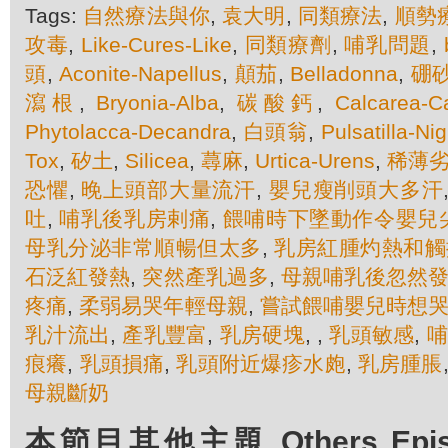
Tags:
自然療法與你
,
袁大明
,
同類療法
,
順勢
攻毒
,
Like-Cures-Like
,
同類療劑
,
哺乳問題
,
頭
,
Aconite-Napellus
,
顛茄
,
Belladonna
,
硼
瀉根
,
Bryonia-Alba
,
碳酸鈣
,
Calcarea-C
Phytolacca-Decandra
,
白頭翁
,
Pulsatilla-Ni
Tox
,
矽土
,
Silicea
,
蕁麻
,
Urtica-Urens
,
稀薄
恐懼
,
晚上頭部大量流汗
,
嬰兒瘦削頭大多汗
吐
,
哺乳後乳房剌痛
,
餵哺時下墜動作令嬰兒
母乳分泌非常順暢但太多
,
乳房紅腫灼熱和觸
石泛紅發熱
,
突然產乳過多
,
母親哺乳後忽然
疼痛
,
柔弱易哭年輕母親
,
嘗試餵哺嬰兒時想
乳汁流出
,
產乳豐富
,
乳房硬塊
,
,
乳頭敏感
,
哺
痕癢
,
乳頭損痛
,
乳頭附近爆疹水皰
,
乳房腫脹
母親斷奶
本節目其他主題 Others Episod