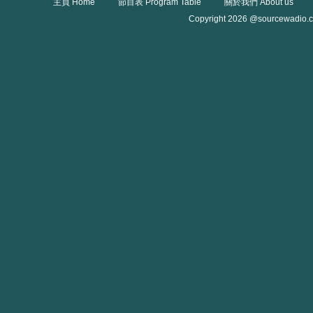
主頁 Home
節目表 Program Table
關於我們 About us
Copyright 2026 @sourcewadio.