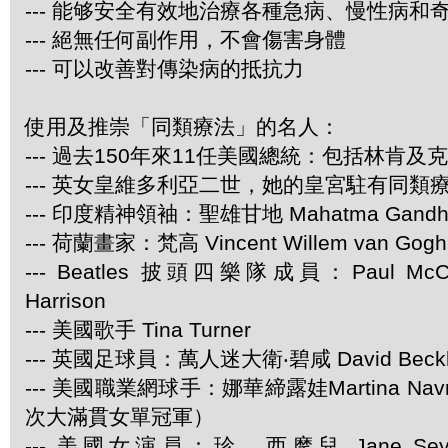
--- 能够安全有效地治療各種急病、慢性病和
--- 絕無任何副作用，不會傷害身體
--- 可以改善對傳染病的抵抗力
使用及推崇「同類療法」的名人：
--- 過去150年來11任美國總統：包括林肯及
--- 英女皇維多利亞二世，她的皇宮駐有同類
--- 印度精神領袖：聖雄甘地 Mahatma Gandh
--- 荷蘭畫家：梵高 Vincent Willem van Gogh
--- Beatles 披頭四樂隊成員：Paul McCar
Harrison
--- 美國歌手 Tina Turner
--- 英國足球員：萬人迷大衛‧碧咸 David Beck
--- 美國職業網球手：娜華締露娃Martina Navra
次大滿貫女單冠軍）
--- 美國女演員：珍．西摩兒 Jane Se