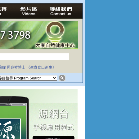
癌症
周兆祥博士
《生食食出新生》