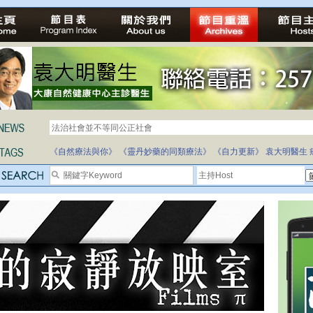
法治社會並不等同公正社會
自家教育合法化-推動多元化教育，全民學卷制
《自然療法與你》
《靈丹妙藥的同類療法》
《自力更新》
袁大明醫生