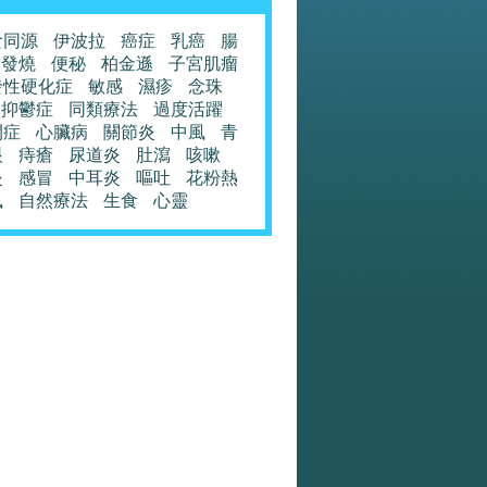
食同源
伊波拉
癌症
乳癌
腸
發燒
便秘
柏金遜
子宮肌瘤
發性硬化症
敏感
濕疹
念珠
抑鬱症
同類療法
過度活躍
閉症
心臟病
關節炎
中風
青
眼
痔瘡
尿道炎
肚瀉
咳嗽
炎
感冒
中耳炎
嘔吐
花粉熱
風
自然療法
生食
心靈