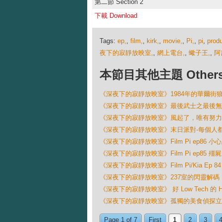
第二節 Section 2
下載 Download
Tags:
ep,
,
film,
,
kirk,
,
movie,
,
Pi,
,
pi
,
produ
夜下的寂靜放映室,
,
網上電台,
,
蠍子王,
,
阿
本節目其他主題 Others Ep
《深夜下的寂靜放映室》1984年的華爾街
《深夜下的寂靜放映室》最後武士之最後無
《深夜下的寂靜放映室》風起了，唯有努力
《深夜下的寂靜放映室》末日派對-每個人
《深夜下的寂靜放映室》Film Pi ep86 小
《深夜下的寂靜放映室》Film Pi ep85 殭
《深夜下的寂靜放映室》Film Pi/Kia Ep 
《深夜下的寂靜放映室》237室的閃靈解碼
《深夜下的寂靜放映室》 好 Low Tech 的 Hi
《深夜下的寂靜放映室》孤獨的美食偵探立
Page 1 of 7
First
1
2
3