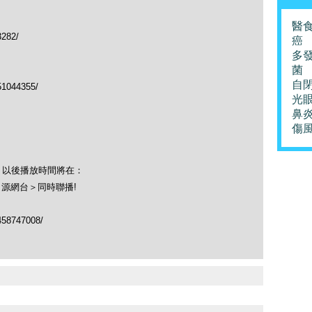
醫
3282/
癌
多
菌
自
51044355/
光
鼻
傷
！以後播放時間將在：
＜源網台＞同時聯播!
458747008/