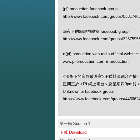
(pi) production facebook group:
http://www.facebook.com/groups/5531746
深夜下的寂靜放映室 facebook group:
http://www.facebook.com/groups/3237595
π(pi) production web radio official website:
www.pi-production.com π production
<深夜下的寂靜放映室>正式與源網台聨播
星期三於＜Pi 網上電台＞及星期四9pm於
Unknown pi facebook group:
https://www.facebook.com/groups/446062
第一節 Section 1
下載 Download