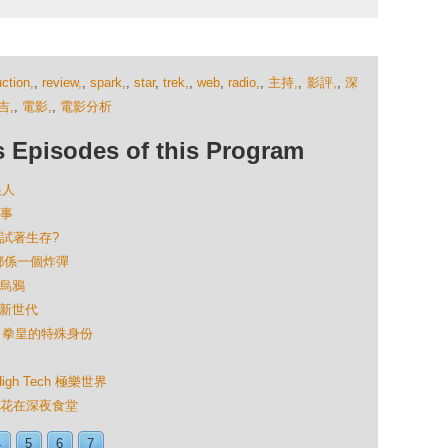
ction,
,
review,
,
spark,
,
star
,
trek,
,
web
,
radio,
,
主持,
,
影評,
,
深
吉,
,
電影,
,
電影分析
isodes of this Program
狼人
事
試著生存?
都係一個炸彈
心烏鴉
屍新世代
84 拳皇的特殊身份
gh Tech 極樂世界
花在深夜食堂
4
5
6
7