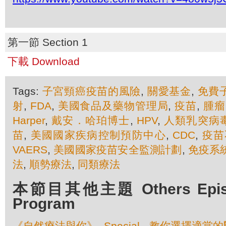
第一節 Section 1
下載 Download
Tags:
子宮頸癌疫苗的風險
,
關愛基金
,
免費
射
,
FDA
,
美國食品及藥物管理局
,
疫苗
,
腫瘤
Harper
,
戴安．哈珀博士
,
HPV
,
人類乳突病
苗
,
美國國家疾病控制預防中心
,
CDC
,
疫苗
VAERS
,
美國國家疫苗安全監測計劃
,
免疫系
法
,
順勢療法
,
同類療法
本節目其他主題 Others Episod
Program
《自然療法與你》- Special - 教你選擇適當