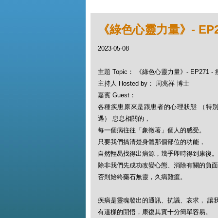
《綠色心靈力量》- EP2
2023-05-08
主題 Topic： 《綠色心靈力量》- EP271
主持人 Hosted by： 周兆祥 博士
嘉賓 Guest：
各種疾患原來是跟患者的心理狀態 （特
遇） 息息相關的，
每一個病往往「象徵著」個人的感受。
只要我們搞清楚身體那個部位的功能，
自然輕易找得出病源，幾乎即時得到康復
除非我們先成功改變心態、消除有關的負
否則始終藥石無靈，久病難癒。
疾病是靈魂發出的通訊、抗議、哀求， 讓
有這樣的開悟，康復其實十分簡單容易。