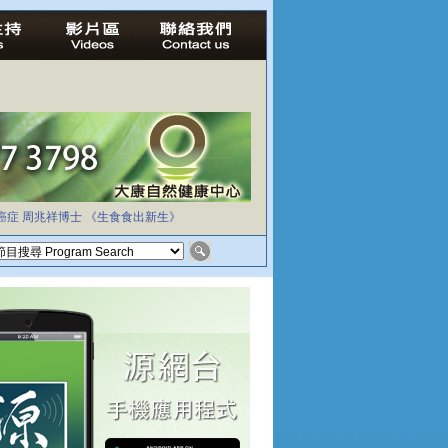
癌症
周兆祥博士
《生食食出新生》