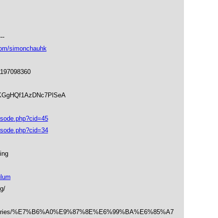
---
om/simonchauhk
1197098360
soKGgHQf1AzDNc7PlSeA
isode.php?cid=45
isode.php?cid=34
ing
ulum
g/
/categories/%E7%B6%A0%E9%87%8E%E6%99%BA%E6%85%A7