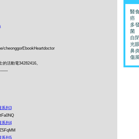
醫
癌
多
s
菌
自
光
ge/cheonggorEbookHeartdoctor
鼻
傷
活動電34282416。
-------
醫系列3
NtFa0NQ
醫系列4
E3Z5FqMM
醫系列5