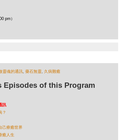
00 pm）
做靈魂的通訊
,
藥石無靈
,
久病難癒
isodes of this Program
通訊
病？
癒自己療癒世界
層療癒人生