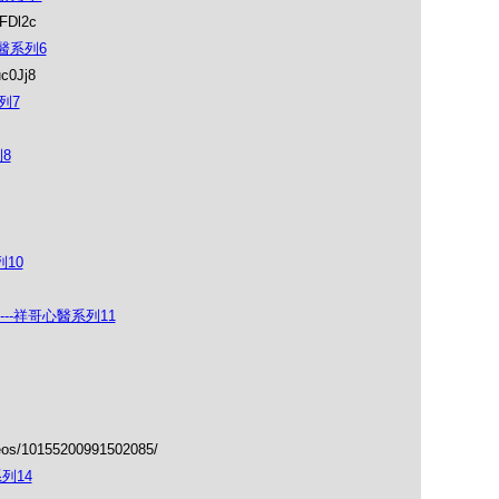
FDl2c
醫系列6
c0Jj8
列7
8
10
--祥哥心醫系列11
eos/10155200991502085/
列14