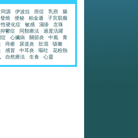
食同源
伊波拉
癌症
乳癌
腸
發燒
便秘
柏金遜
子宮肌瘤
發性硬化症
敏感
濕疹
念珠
抑鬱症
同類療法
過度活躍
閉症
心臟病
關節炎
中風
青
眼
痔瘡
尿道炎
肚瀉
咳嗽
炎
感冒
中耳炎
嘔吐
花粉熱
風
自然療法
生食
心靈