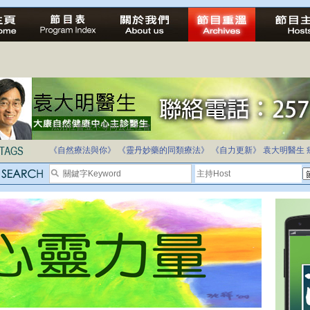
法治社會並不等同公正社會
自家教育合法化-推動多元化教育，全民學卷制
《自然療法與你》
《靈丹妙藥的同類療法》
《自力更新》
袁大明醫生