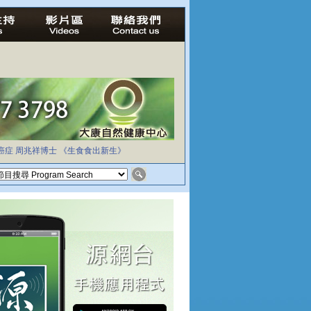
癌症
周兆祥博士
《生食食出新生》