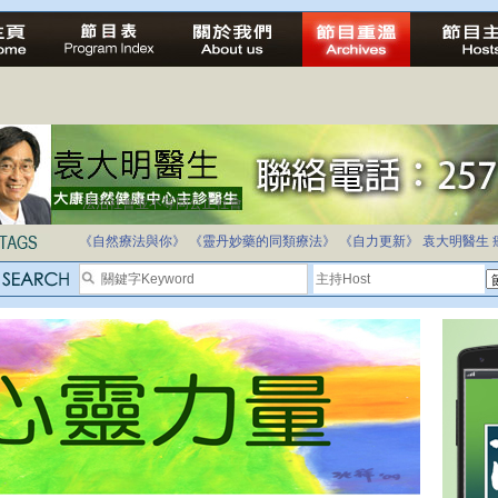
法治社會並不等同公正社會
自家教育合法化-推動多元化教育，全民學卷制
《自然療法與你》
《靈丹妙藥的同類療法》
《自力更新》
袁大明醫生