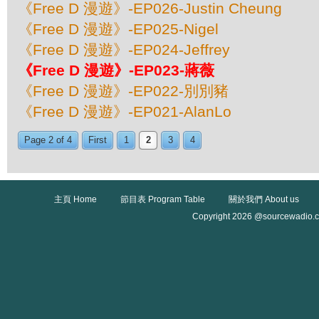
《Free D 漫遊》-EP026-Justin Cheung
《Free D 漫遊》-EP025-Nigel
《Free D 漫遊》-EP024-Jeffrey
《Free D 漫遊》-EP023-蔣薇
《Free D 漫遊》-EP022-別別豬
《Free D 漫遊》-EP021-AlanLo
Page 2 of 4
First
1
2
3
4
主頁 Home
節目表 Program Table
關於我們 About us
Copyright 2026 @sourcewadio.