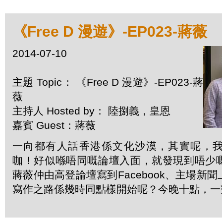
《Free D 漫遊》-EP023-蔣薇
2014-07-10
主題 Topic： 《Free D 漫遊》-EP023-蔣
薇
主持人 Hosted by： 陸捌義，皇恩
嘉賓 Guest：蔣薇
一向都有人話香港係文化沙漠，其實呢，
咖！好似喺唔同嘅論壇入面，就發現到唔少
蔣薇仲由高登論壇寫到Facebook、主場新
寫作之路係幾時同點樣開始呢？今晚十點，一齊F