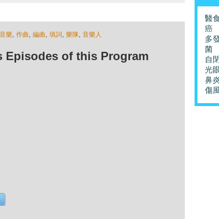
醫
癌
音樂
,
作曲
,
編曲
,
填詞
,
樂隊
,
音樂人
多
菌
isodes of this Program
自
光
鼻
傷
4