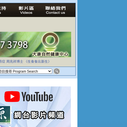
癌症
周兆祥博士
《生食食出新生》