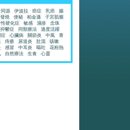
食同源
伊波拉
癌症
乳癌
腸
發燒
便秘
柏金遜
子宮肌瘤
發性硬化症
敏感
濕疹
念珠
抑鬱症
同類療法
過度活躍
閉症
心臟病
關節炎
中風
青
眼
痔瘡
尿道炎
肚瀉
咳嗽
炎
感冒
中耳炎
嘔吐
花粉熱
風
自然療法
生食
心靈