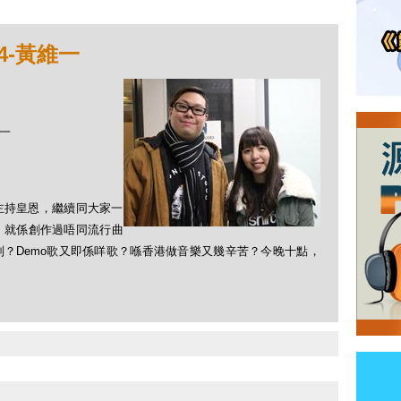
14-黃維一
維一
新主持皇恩，繼續同大家一
，就係創作過唔同流行曲
？Demo歌又即係咩歌？喺香港做音樂又幾辛苦？今晚十點，