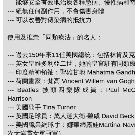
--- 能够安全有效地治療各種急病、慢性病和
--- 絕無任何副作用，不會傷害身體
--- 可以改善對傳染病的抵抗力
使用及推崇「同類療法」的名人：
--- 過去150年來11任美國總統：包括林肯及
--- 英女皇維多利亞二世，她的皇宮駐有同類
--- 印度精神領袖：聖雄甘地 Mahatma Gandh
--- 荷蘭畫家：梵高 Vincent Willem van Gogh
--- Beatles 披頭四樂隊成員：Paul McCar
Harrison
--- 美國歌手 Tina Turner
--- 英國足球員：萬人迷大衛‧碧咸 David Beck
--- 美國職業網球手：娜華締露娃Martina Navra
次大滿貫女單冠軍）