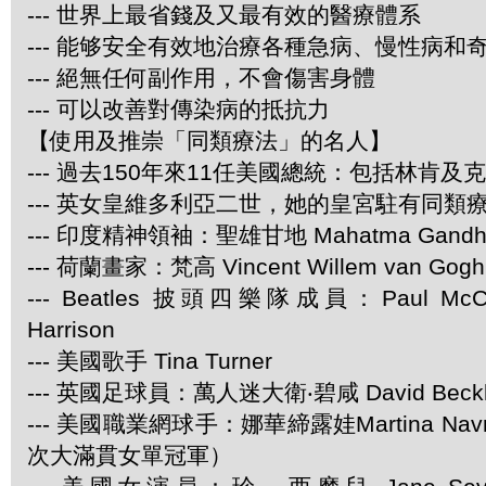
--- 世界上最省錢及又最有效的醫療體系
--- 能够安全有效地治療各種急病、慢性病和
--- 絕無任何副作用，不會傷害身體
--- 可以改善對傳染病的抵抗力
【使用及推崇「同類療法」的名人】
--- 過去150年來11任美國總統：包括林肯及
--- 英女皇維多利亞二世，她的皇宮駐有同類
--- 印度精神領袖：聖雄甘地 Mahatma Gandh
--- 荷蘭畫家：梵高 Vincent Willem van Gogh
--- Beatles 披頭四樂隊成員：Paul McCar
Harrison
--- 美國歌手 Tina Turner
--- 英國足球員：萬人迷大衛‧碧咸 David Beck
--- 美國職業網球手：娜華締露娃Martina Navra
次大滿貫女單冠軍）