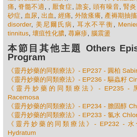
痛
,
脊髓不適
,
,
厭食症
,
譫妄
,
頭有噪音
,
腎炎
砂症
,
血尿
,
出血
,
經痛
,
外陰瘙癢
,
產褥期抽
disorder
,
美尼爾氏病
,
耳水不平衡
,
Menier
tinnitus
,
壞疽性化膿
,
蕁麻疹
,
腦震盪
本節目其他主題 Others Episod
Program
《靈丹妙藥的同類療法》- EP237 - 圓柏 Sabina O
《靈丹妙藥的同類療法》- EP236 - 驅蟲籽 Cina 
《靈丹妙藥的同類療法》- EP235 - 黑升麻
Racemosa
《靈丹妙藥的同類療法》- EP234 - 膽固醇 Chole
《靈丹妙藥的同類療法》- EP233 - 氯水 Chlor
《靈丹妙藥的同類療法》- EP232 - 水合氯
Hydratum