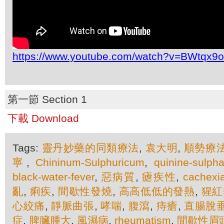
https://www.youtube.com/watch?v=BWtqx9
第一節 Section 1
下載 Download
Tags:
靈丹妙藥的同類療法
,
袁大明
,
順勢療
寧
,
Chininum-Sulphuricum
,
quinine-sulpha
black-water-fever
,
惡病質
,
瘧疾性
,
cachexi
亂
,
痢疾
,
間歇性發燒
,
高高低低的發熱
,
猩紅
心絞痛
,
靜脈曲張
,
哮喘
,
腹瀉
,
痔瘡
,
直腸脫
症
,
脾臟腫大
,
風濕病
,
rheumatism
,
間歇性眉