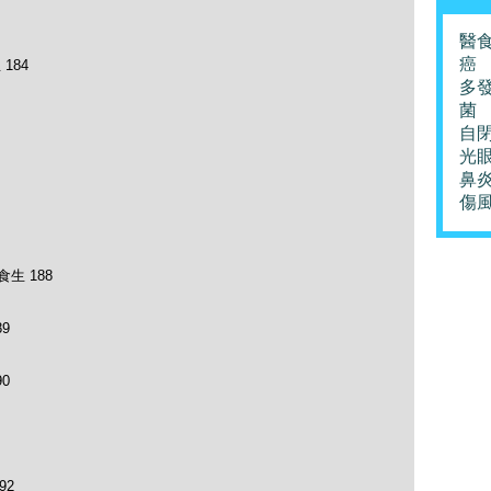
醫
癌
184
多
菌
自
光
鼻
傷
生 188
9
0
92