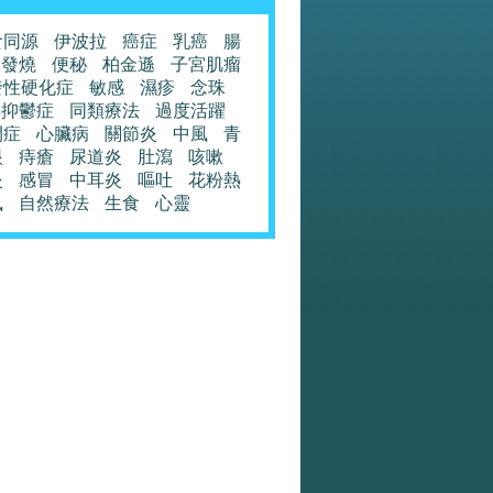
食同源
伊波拉
癌症
乳癌
腸
發燒
便秘
柏金遜
子宮肌瘤
發性硬化症
敏感
濕疹
念珠
抑鬱症
同類療法
過度活躍
閉症
心臟病
關節炎
中風
青
眼
痔瘡
尿道炎
肚瀉
咳嗽
炎
感冒
中耳炎
嘔吐
花粉熱
風
自然療法
生食
心靈