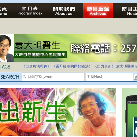
自家教育合法化-推動多元化教育，全民學卷制
《自然療法與你》
《靈丹妙藥的同類療法》
《自力更新》
袁大明醫生