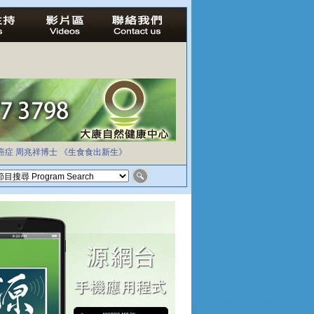
癌症
周兆祥博士
《生食食出新生》