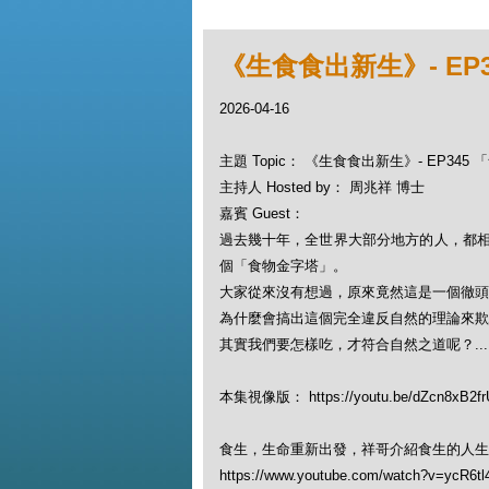
《生食食出新生》- EP
2026-04-16
主題 Topic： 《生食食出新生》- EP34
主持人 Hosted by： 周兆祥 博士
嘉賓 Guest：
過去幾十年，全世界大部分地方的人，都相
個「食物金字塔」。
大家從來沒有想過，原來竟然這是一個徹
為什麼會搞出這個完全違反自然的理論來欺
其實我們要怎樣吃，才符合自然之道呢？.....
本集視像版： https://youtu.be/dZcn8xB2fr
食生，生命重新出發，祥哥介紹食生的人生
https://www.youtube.com/watch?v=ycR6t