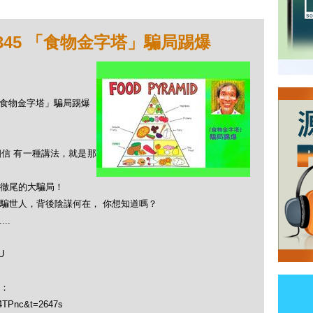
345 「食物金字塔」騙局踢爆
5 「食物金字塔」騙局踢爆
信 有一種講法，就是那
頭徹尾的大騙局！
騙世人，背後陰謀何在， 你想知道嗎？
..
U
：
l4TPnc&t=2647s