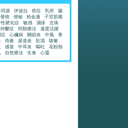
食同源
伊波拉
癌症
乳癌
腸
發燒
便秘
柏金遜
子宮肌瘤
發性硬化症
敏感
濕疹
念珠
抑鬱症
同類療法
過度活躍
閉症
心臟病
關節炎
中風
青
眼
痔瘡
尿道炎
肚瀉
咳嗽
炎
感冒
中耳炎
嘔吐
花粉熱
風
自然療法
生食
心靈