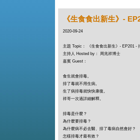
《生食食出新生》- EP2
2020-09-24
主題 Topic： 《生食食出新生》- EP201
主持人 Hosted by： 周兆祥博士
嘉賓 Guest：
食生就會排毒。
排了毒就不用生病。
生了病排毒就快快康復。
祥哥一次過詳細解釋。
排毒是什麼？
為什麼要排毒？
為什麼病不必去醫、排了毒病自然會好？
怎樣排毒才最有效？