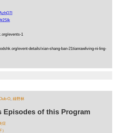
1AzhQ7I
Hr2Slk
.org/events-1
shk.org/event-details/xian-shang-ban-21tianrawliving-ni-ling-
Club-O
,
綠野林
isodes of this Program
炎症
下）