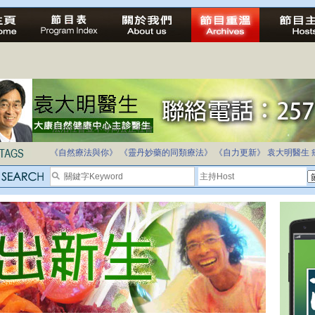
法治社會並不等同公正社會
自家教育合法化-推動多元化教育，全民學卷制
《自然療法與你》
《靈丹妙藥的同類療法》
《自力更新》
袁大明醫生