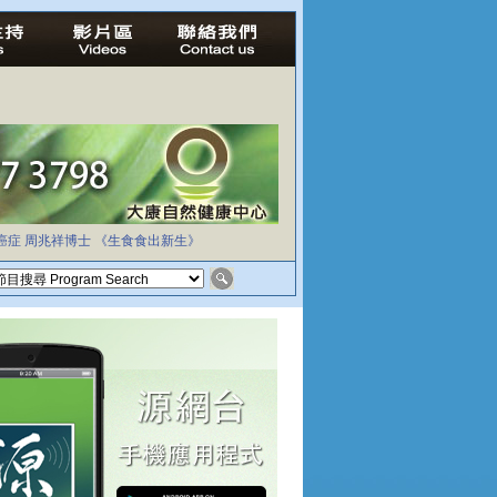
癌症
周兆祥博士
《生食食出新生》