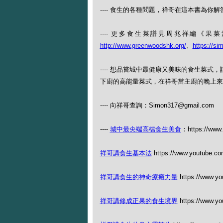
---- 食生的各種問題，祥哥在這本書為你解答
---- 更多食生菜譜見周兆祥編《
http://www.greenwoodshk.org/
、
https://si
---- 想品嘗城中最健康又美味的食生菜
下廚的高能量菜式，在祥哥當主廚的晚上來（查
---- 向祥哥查詢：Simon317@gmail.com
----
城中最尖端高檔食生美食
：https://www.
祥哥講食生基本法
https://www.youtube.c
祥哥講食生的神奇療癒力量
https://www.y
祥哥講修成正果的食生境界
https://www.y