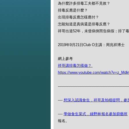
為什麼許多排毒工夫都不見效？
排毒反應是什麼？
出現排毒反應怎樣應付？
怎能知道是真病還是排毒反應？
祥哥出道52年，未曾病倒而告病假；排了
2019年9月21日Club O主講：周兆祥博士
網上參考
祥哥講排毒怎樣做？
https://www.youtube.com/watch?v=z_Md
-------------------------------------------------------------
----
想深入認識食生，祥哥及拍檔提問，參
----
學做食生菜式，綠野林報名參加廚藝班
報名。