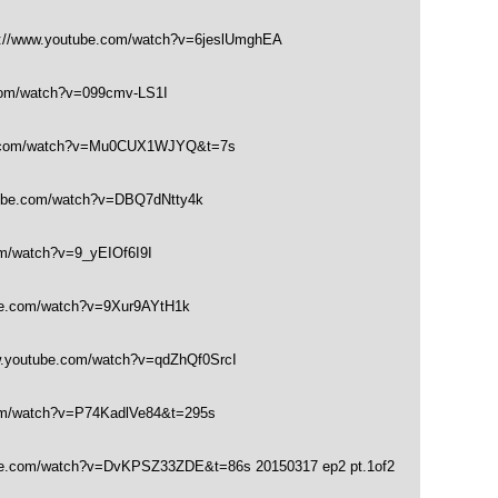
://www.youtube.com/watch?v=6jeslUmghEA
com/watch?v=099cmv-LS1I
e.com/watch?v=Mu0CUX1WJYQ&t=7s
tube.com/watch?v=DBQ7dNtty4k
m/watch?v=9_yEIOf6I9I
be.com/watch?v=9Xur9AYtH1k
w.youtube.com/watch?v=qdZhQf0SrcI
om/watch?v=P74KadlVe84&t=295s
be.com/watch?v=DvKPSZ33ZDE&t=86s 20150317 ep2 pt.1of2