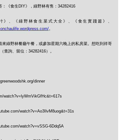
：《食生DIY》，綠野林有售：34282416
果菜汁》、《綠野林食生菜式大全》、《食生實踐篇》、
monchaulife.wordpress.com/
。
式，請來綠野林餐廳午餐，或參加星期六晚上的私房菜。想吃到祥哥
詢、留位：34282416）。
greenwoodshk.org/dinner
om/watch?v=lyWmVikGfHc&t=617s
outube.com/watch?v=Ao3IlvM8uog&t=31s
outube.com/watch?v=vSSG-6Ddq5A