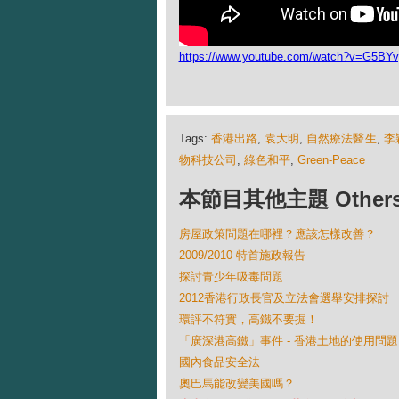
https://www.youtube.com/watch?v=G5BY
Tags:
香港出路
,
袁大明
,
自然療法醫生
,
李
物科技公司
,
綠色和平
,
Green-Peace
本節目其他主題 Others Ep
房屋政策問題在哪裡？應該怎樣改善？
2009/2010 特首施政報告
探討青少年吸毒問題
2012香港行政長官及立法會選舉安排探討
環評不符實，高鐵不要掘！
「廣深港高鐵」事件 - 香港土地的使用問題
國內食品安全法
奧巴馬能改變美國嗎？