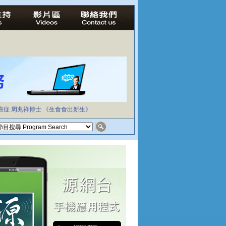
癌症
周兆祥博士
《生食食出新生》