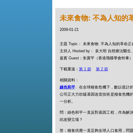
未來食物: 不為人知的
2009-01-21
主題 Topic： 未來食物: 不為人知的革命
主持人 Hosted by： 袁大明 自然療法醫
嘉賓 Guest：朱冀平（香港飛碟學會幹事）
下載重溫：
第 1 節
第 2 節
相關資料：
綠色和平
: 在全球糧食危機下，數以億計
公司正大力吹噓基因改造技術是糧食危機
一分析。
問：綠色和平一直反對基因工程，作為解
此改變立場？
答：糧食供應一直足夠全球人口食用，問