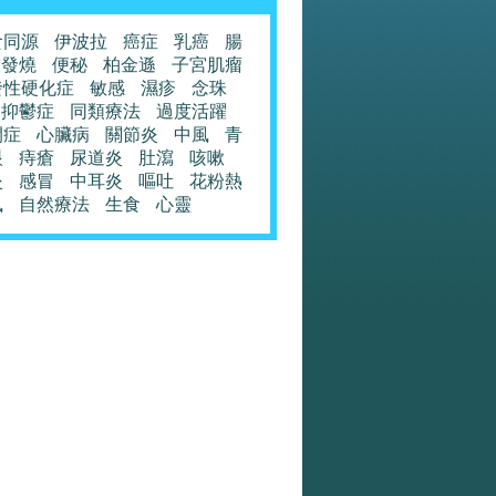
食同源
伊波拉
癌症
乳癌
腸
發燒
便秘
柏金遜
子宮肌瘤
發性硬化症
敏感
濕疹
念珠
抑鬱症
同類療法
過度活躍
閉症
心臟病
關節炎
中風
青
眼
痔瘡
尿道炎
肚瀉
咳嗽
炎
感冒
中耳炎
嘔吐
花粉熱
風
自然療法
生食
心靈