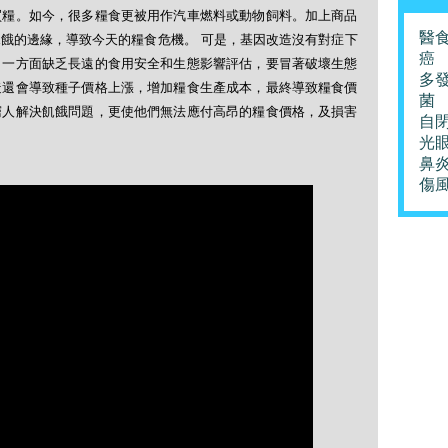
買糧。如今，很多糧食更被用作汽車燃料或動物飼料。加上商品
醫
餓的邊緣，導致今天的糧食危機。 可是，基因改造沒有對症下
癌
：一方面缺乏長遠的食用安全和生態影響評估，要冒著破壞生態
多
造還會導致種子價格上漲，增加糧食生產成本，最終導致糧食價
菌
窮人解決飢餓問題，更使他們無法應付高昂的糧食價格，及損害
自
光
鼻
傷