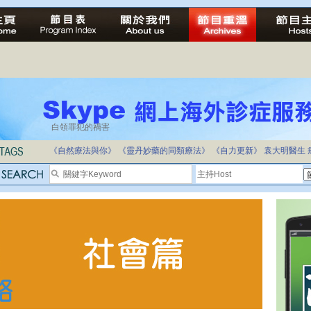
白領罪犯的禍害
《自然療法與你》
《靈丹妙藥的同類療法》
《自力更新》
袁大明醫生