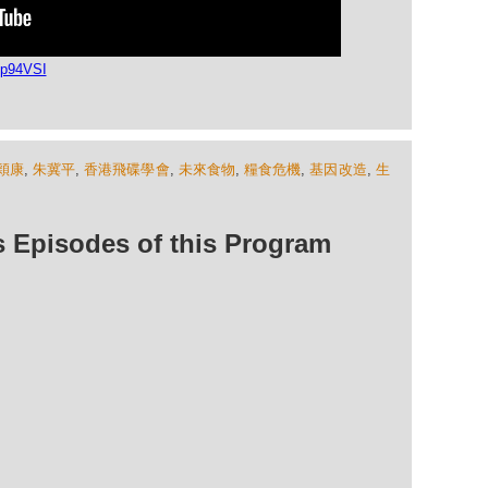
vp94VSI
穎康
,
朱冀平
,
香港飛碟學會
,
未來食物
,
糧食危機
,
基因改造
,
生
isodes of this Program